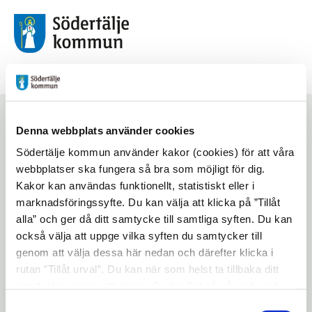
EU-valet 2019
Start
/
Affisch rösta i vallokal
Denna webbplats använder cookies
Södertälje kommun använder kakor (cookies) för att våra
Affisch rösta i
webbplatser ska fungera så bra som möjligt för dig.
Kakor kan användas funktionellt, statistiskt eller i
vallokal
marknadsföringssyfte. Du kan välja att klicka på ”Tillåt
alla” och ger då ditt samtycke till samtliga syften. Du kan
också välja att uppge vilka syften du samtycker till
Lyssna på sidan
Dela
genom att välja dessa här nedan och därefter klicka i
Valmyndigheten har tagit fram olika
rutan ”Tillåt urval”. Du kan när som helst ta tillbaka ditt
samtycke genom att öppna CookieBot på vår sida och
affischer med information om hur valet
klicka på ”Ta tillbaka samtycke”. Genom att klicka på
Samtyckesval
går till. På den här affischen kan du se steg