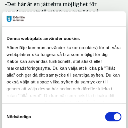
-Det här är en jättebra möjlighet för
ungdomar att få ett första inträde på
arbetsmarknaden, skaffa sig
arbetslivserfarenhet och tjäna egna pengar
för att sen kunna ta nästa kliv, säger Ingela
Denna webbplats använder cookies
Hamlin, utbildningsdirektör i Södertälje
Södertälje kommun använder kakor (cookies) för att våra
kommun.
webbplatser ska fungera så bra som möjligt för dig.
Kakor kan användas funktionellt, statistiskt eller i
Så kan ett ungdomsjobb
marknadsföringssyfte. Du kan välja att klicka på ”Tillåt
se ut
alla” och ger då ditt samtycke till samtliga syften. Du kan
också välja att uppge vilka syften du samtycker till
Jobben som erbjuds kommer att finnas på
genom att välja dessa här nedan och därefter klicka i
arbetsplatser inom de kommunala
rutan ”Tillåt urval”. Du kan när som helst ta tillbaka ditt
samtycke genom att öppna CookieBot på vår sida och
verksamheterna, bland annat inom kultur
klicka på ”Ta tillbaka samtycke”. Genom att klicka på
och fritid, omsorg och socialt stöd, förskolor,
Samtyckesval
"Visa detaljer" kan du läsa om hur kakorna används och
Nödvändiga
skolor och fritidshem, vaktmästeri,
hur vi och våra leverantörer inhämtar och behandlar
äldreomsorg, trädgård och anläggning.