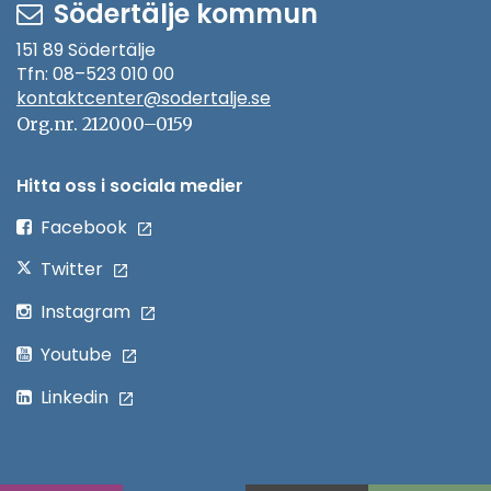
Södertälje kommun
151 89 Södertälje
Tfn: 08–523 010 00
kontaktcenter@sodertalje.se
Öppna
i
Org.nr. 212000–0159
nytt
fönster
Hitta oss i sociala medier
Öppna
Facebook
i
Öppna
Twitter
nytt
i
Öppna
Instagram
fönster
nytt
i
Öppna
Youtube
fönster
nytt
i
Öppna
Linkedin
fönster
nytt
i
fönster
nytt
fönster