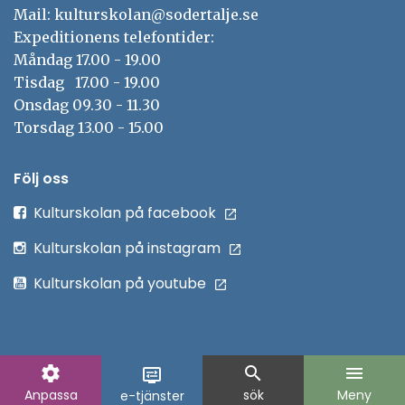
Mail: kulturskolan@sodertalje.se
Expeditionens telefontider:
Måndag 17.00 - 19.00
Tisdag 17.00 - 19.00
Onsdag 09.30 - 11.30
Torsdag 13.00 - 15.00
Följ oss
Öppna
Kulturskolan på facebook
i
Kulturskolan på instagram
nytt
Öppna
Kulturskolan på youtube
fönster
i
nytt
fönster
settings
search
menu
display_settings
Anpassa
sök
Meny
e-tjänster