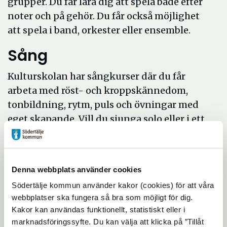
grupper. Du får lära dig att spela både efter
noter och på gehör. Du får också möjlighet
att spela i band, orkester eller ensemble.
Sång
Kulturskolan har sångkurser där du får
arbeta med röst- och kroppskännedom,
tonbildning, rytm, puls och övningar med
eget skapande. Vill du sjunga solo eller i ett
band kan vi hjälpa dig att hitta rätt.
> Boka kurs
Öppna
i
Denna webbplats använder cookies
nytt
Södertälje kommun använder kakor (cookies) för att våra
Avgifter
expand_more
fönster
webbplatser ska fungera så bra som möjligt för dig.
Kakor kan användas funktionellt, statistiskt eller i
marknadsföringssyfte. Du kan välja att klicka på ”Tillåt