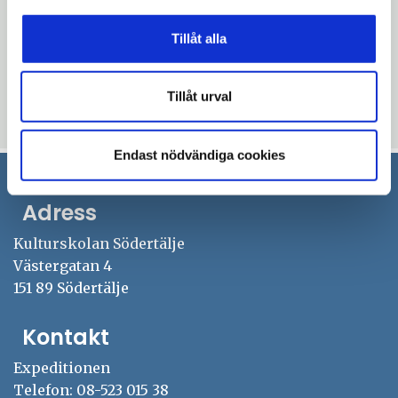
Tillåt alla
Uppdaterad: 2026-05-22
Blev du hjälpt av informationen på den här sidan?
Tillåt urval
thumb_up
thumb_down
Ja
Nej
Endast nödvändiga cookies
Adress
Kulturskolan Södertälje
Västergatan 4
151 89 Södertälje
Kontakt
Expeditionen
Telefon: 08-523 015 38