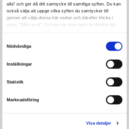
Hyra instrument
expand_more
alla” och ger då ditt samtycke till samtliga syften. Du kan
också välja att uppge vilka syften du samtycker till
genom att välja dessa här nedan och därefter klicka i
Avancerat program - KAPIS
expand_more
rutan ”Tillåt urval”. Du kan när som helst ta tillbaka ditt
samtycke genom att öppna CookieBot på vår sida och
klicka på ”Ta tillbaka samtycke”. Genom att klicka på
Samtyckesval
Särskilda behov
"Visa detaljer" kan du läsa om hur kakorna används och
expand_more
Nödvändiga
hur vi och våra leverantörer inhämtar och behandlar
personuppgifter.
Inställningar
ÖVRIGA ÄMNEN
Statistik
Konst / konsthantverk
Dans / scen / teater
Marknadsföring
Särskilda behov
Orkester / ensembler / band
Visa detaljer
KAPIS