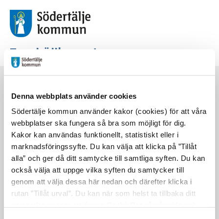
Torekällberget
Start
/
Om Torekällberget
/
Filmer om Torekällberget
Denna webbplats använder cookies
Södertälje kommun använder kakor (cookies) för att våra
Filmer om
webbplatser ska fungera så bra som möjligt för dig.
Kakor kan användas funktionellt, statistiskt eller i
Torekällberget
marknadsföringssyfte. Du kan välja att klicka på ”Tillåt
alla” och ger då ditt samtycke till samtliga syften. Du kan
också välja att uppge vilka syften du samtycker till
Lyssna på sidan
Dela
genom att välja dessa här nedan och därefter klicka i
rutan ”Tillåt urval”. Du kan när som helst ta tillbaka ditt
samtycke genom att öppna CookieBot på vår sida och
klicka på ”Ta tillbaka samtycke”. Genom att klicka på