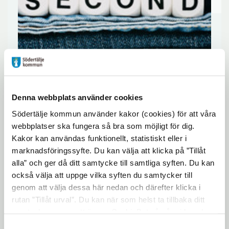
Denna webbplats använder cookies
Södertälje kommun använder kakor (cookies) för att våra
webbplatser ska fungera så bra som möjligt för dig.
Cirkulär ekonomi
Kakor kan användas funktionellt, statistiskt eller i
marknadsföringssyfte. Du kan välja att klicka på ”Tillåt
Cirkulär ekonomi visar på betydelsen att
alla” och ger då ditt samtycke till samtliga syften. Du kan
också välja att uppge vilka syften du samtycker till
återanvända naturresurser på ett hållbart
genom att välja dessa här nedan och därefter klicka i
sätt. Motsatsen är linjär produktion och
rutan ”Tillåt urval”. Du kan när som helst ta tillbaka ditt
konsumtion där varor till slut blir avfall,
samtycke genom att öppna CookieBot på vår sida och
klicka på ”Ta tillbaka samtycke”. Genom att klicka på
Samtyckesval
vilket leder till ett ohållbart användande av