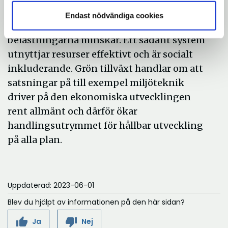
levnadsvillkor förbättras samtidigt som
Endast nödvändiga cookies
miljörisker och de ekologiska
belastningarna minskar. Ett sådant system
utnyttjar resurser effektivt och är socialt
inkluderande. Grön tillväxt handlar om att
satsningar på till exempel miljöteknik
driver på den ekonomiska utvecklingen
rent allmänt och därför ökar
handlingsutrymmet för hållbar utveckling
på alla plan.
Uppdaterad: 2023-06-01
Blev du hjälpt av informationen på den här sidan?
thumb_up
thumb_down
Ja
Nej