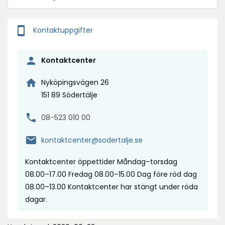
smartphone
Kontaktuppgifter
person
Kontaktcenter
home
Nyköpingsvägen 26
151 89 Södertälje
phone
08-523 010 00
mail
kontaktcenter@sodertalje.se
Kontaktcenter öppettider Måndag–torsdag
08.00–17.00 Fredag 08.00–15.00 Dag före röd dag
08.00–13.00 Kontaktcenter har stängt under röda
dagar.