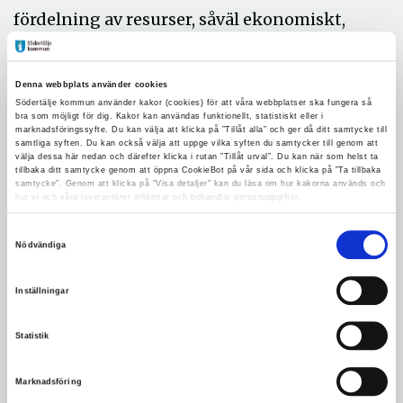
fördelning av resurser, såväl ekonomiskt,
socialt och politiskt inflytande i samhället.
Det bygger på principen om allas lika
Denna webbplats använder cookies
rättigheter och möjligheter oavsett kön,
Södertälje kommun använder kakor (cookies) för att våra webbplatser ska fungera så
etnicitet, religion, ålder eller
bra som möjligt för dig. Kakor kan användas funktionellt, statistiskt eller i
marknadsföringssyfte. Du kan välja att klicka på ”Tillåt alla” och ger då ditt samtycke till
funktionsvariation.
samtliga syften. Du kan också välja att uppge vilka syften du samtycker till genom att
välja dessa här nedan och därefter klicka i rutan ”Tillåt urval”. Du kan när som helst ta
tillbaka ditt samtycke genom att öppna CookieBot på vår sida och klicka på ”Ta tillbaka
Viktiga områden för att säkerställa social
samtycke”. Genom att klicka på "Visa detaljer" kan du läsa om hur kakorna används och
hur vi och våra leverantörer inhämtar och behandlar personuppgifter.
hållbarhet är bland andra:
Samtyckesval
Arbetsvillkor och mänskliga
Nödvändiga
rättigheter.
Inställningar
Arbetsmiljö.
Jämställdhet.
Statistik
Mångfald och inkludering.
Marknadsföring