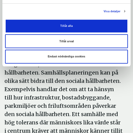
Social hållbarhet i Södertälje
Visa detaljer
För Södertälje kommun betyder social
Tillåt alla
hållbarhet att alla invånare får sina
rättigheter och behov tillgodosedda i ett
Tillåt urval
välfärdssamhälle. När välfärdssektorns
verksamheter såsom skola och äldreomsorg
Endast nödvändiga cookies
fungerar bra, stärker detta den sociala
hållbarheten. Samhällsplaneringen kan på
olika sätt bidra till den sociala hållbarheten.
Exempelvis handlar det om att ta hänsyn
till hur infrastruktur, bostadsbyggande,
parkmiljöer och friluftsområden påverkar
den sociala hållbarheten. Ett samhälle med
hög tolerans där människors lika värde står
i centrum kräver att människor känner tillit