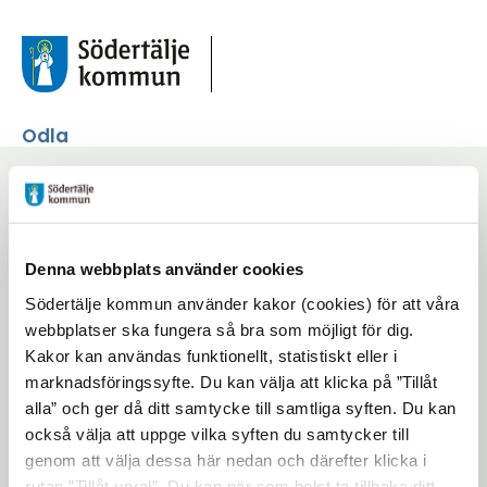
Odla
Start
/
Kunskapsbank
/
Strategier och planer
/
Vattenplan
Denna webbplats använder cookies
Vattenplan
Södertälje kommun använder kakor (cookies) för att våra
webbplatser ska fungera så bra som möjligt för dig.
Kakor kan användas funktionellt, statistiskt eller i
Lyssna på sidan
Dela
marknadsföringssyfte. Du kan välja att klicka på ”Tillåt
alla” och ger då ditt samtycke till samtliga syften. Du kan
också välja att uppge vilka syften du samtycker till
genom att välja dessa här nedan och därefter klicka i
rutan ”Tillåt urval”. Du kan när som helst ta tillbaka ditt