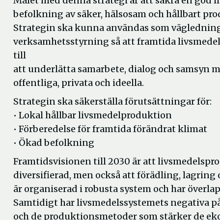
Målet med denna strategi är att säkra en god
befolkning av säker, hälsosam och hållbart pro
Strategin ska kunna användas som vägledning
verksamhetsstyrning så att framtida livsmedels
till
att underlätta samarbete, dialog och samsyn m
offentliga, privata och ideella.
Strategin ska säkerställa förutsättningar för:
• Lokal hållbar livsmedelproduktion
• Förberedelse för framtida förändrat klimat
• Ökad befolkning
Framtidsvisionen till 2030 är att livsmedelspro
diversifierad, men också att förädling, lagring 
är organiserad i robusta system och har överl
Samtidigt har livsmedelssystemets negativa på
och de produktionsmetoder som stärker de eko