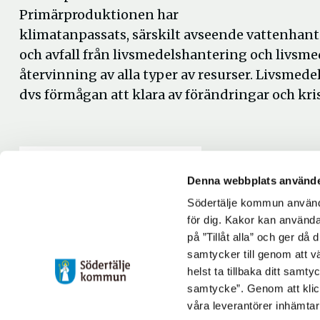
Primärproduktionen har
klimatanpassats, särskilt avseende vattenhan
och avfall från livsmedelshantering och livsme
återvinning av alla typer av resurser. Livsmede
dvs förmågan att klara av förändringar och kris
Livsmedelsförsörjningsstrategi
Denna webbplats använde
Södertälje kommun använde
Livsmedelsförsörjningsstrategi
(4,04 MB)
för dig. Kakor kan användas
på ”Tillåt alla” och ger då
samtycker till genom att vä
Uppdaterad: 2024-06-10
helst ta tillbaka ditt samt
Blev du hjälpt av informationen på den här sidan?
samtycke”. Genom att klic
våra leverantörer inhämtar
thumb_up
thumb_down
Ja
Nej