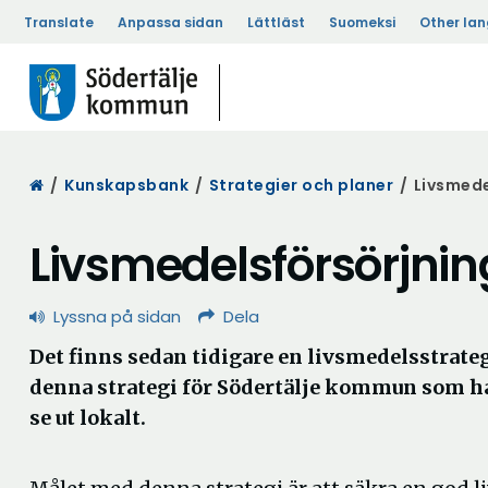
Translate
Anpassa sidan
Lättläst
Suomeksi
Other la
Start
/
Kunskapsbank
/
Strategier och planer
/
Livsmede
Livsmedelsförsörjnin
Lyssna på sidan
Dela
Det finns sedan tidigare en livsmedelsstrate
denna strategi för Södertälje kommun som hak
se ut lokalt.