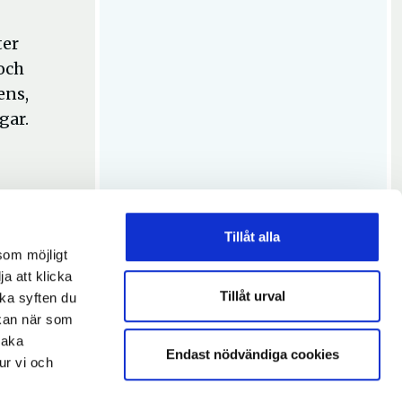
ter
och
ens,
gar.
Tillåt alla
som möjligt
ja att klicka
Tillåt urval
lka syften du
 kan när som
baka
Endast nödvändiga cookies
ur vi och