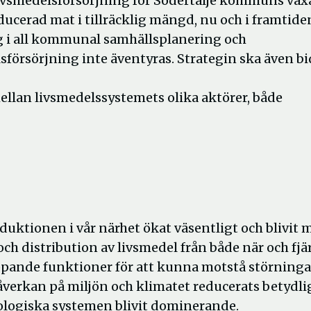
 livsmedelsförsörjning för Södertälje kommuns vä
ducerad mat i tillräcklig mängd, nu och i framtide
 i all kommunal samhällsplanering och
försörjning inte äventyras. Strategin ska även bi
ellan livsmedelssystemets olika aktörer, både
duktionen i vår närhet ökat väsentligt och blivit 
och distribution av livsmedel från både när och fjä
appande funktioner för att kunna motstå störninga
verkan på miljön och klimatet reducerats betydli
logiska systemen blivit dominerande.