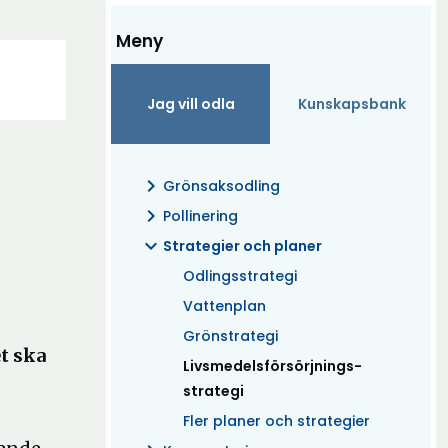
Meny
Jag vill odla
Kunskapsbank
chevron_right
Grönsaksodling
chevron_right
Pollinering
expand_more
Strategier och planer
Odlingsstrategi
Vattenplan
Grönstrategi
t ska
(Aktuell)
Livsmedelsförsörjnings-
strategi
Fler planer och strategier