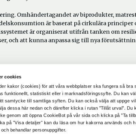
tering. Omhändertagandet av biprodukter, matres
delskonsumtion är baserat på cirkulära principer 
lssystemet är organiserat utifrån tanken om resili
er, och att kunna anpassa sig till nya förutsättnin
r cookies
r kakor (cookies) för att våra webbplatser ska fungera så bra 
 funktionellt, statistiskt eller i marknadsföringssyfte. Du kan väl
 ditt samtycke till samtliga syften. Du kan också välja att uppge vi
lja dessa här nedan och därefter klicka i rutan ”Tillåt urval”. Du
ycke genom att öppna CookieBot på vår sida och klicka på ”Ta till
ka på "Visa detaljer" kan du läsa om hur kakorna används och h
 och behandlar personuppgifter.