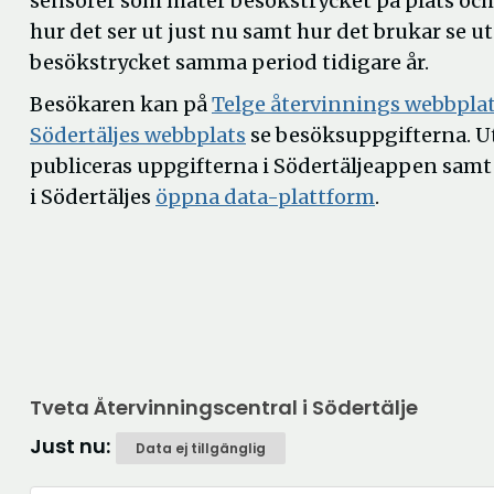
sensorer som mäter besökstrycket på plats och
hur det ser ut just nu samt hur det brukar se u
besökstrycket samma period tidigare år.
Besökaren kan på
Telge återvinnings webbpla
Öppna
Södertäljes webbplats
se besöksuppgifterna. U
i
publiceras uppgifterna i Södertäljeappen sam
nytt
Öppna
i Södertäljes
öppna data-plattform
.
fönster
i
nytt
fönster
Tveta Återvinningscentral i Södertälje
Just nu:
Data ej tillgänglig