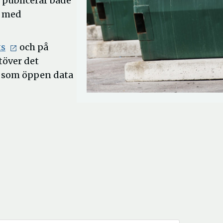
 publicerar både
t med
Öppna
ts
och på
i
töver det
nytt
t som öppen data
fönster