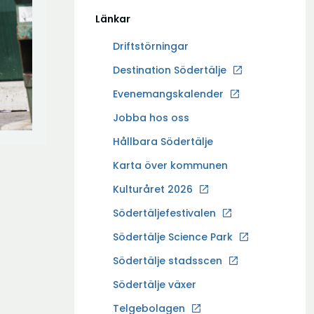
Länkar
Driftstörningar
Ö
Destination Södertälje
p
Evenemangskalender
p
Ö
Jobba hos oss
n
p
a
Hållbara Södertälje
p
i
Karta över kommunen
n
n
a
Kulturåret 2026
y
i
t
Södertäljefestivalen
n
t
Ö
Södertälje Science Park
y
f
p
t
Södertälje stadsscen
ö
p
t
n
Södertälje växer
n
f
s
a
Ö
Telgebolagen
ö