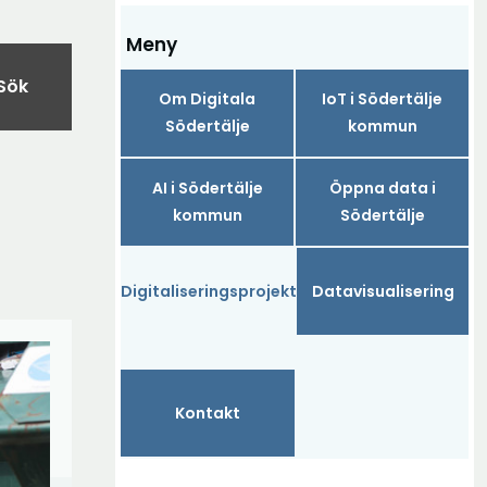
Meny
Sök
Om Digitala
IoT i Södertälje
Södertälje
kommun
AI i Södertälje
Öppna data i
kommun
Södertälje
Digitaliseringsprojekt
Datavisualisering
Kontakt