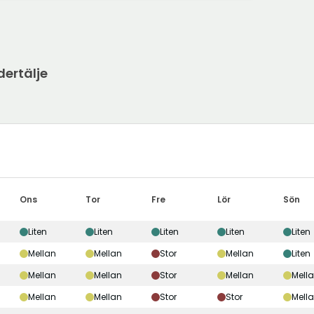
dertälje
Ons
Tor
Fre
Lör
Sön
Liten
Liten
Liten
Liten
Liten
Mellan
Mellan
Stor
Mellan
Liten
Mellan
Mellan
Stor
Mellan
Mell
Mellan
Mellan
Stor
Stor
Mell