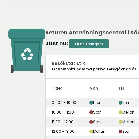
Returen Återvinningscentral i Sö
Just nu:
Liten trängsel
Besökstatistik
Genomsnitt samma period föregående år
Tider
Mån
Tis
09:00 - 10:00
Liten
Liten
10:00 - 11:00
Stor
Mellan
11:00 - 12:00
Stor
Mellan
12:00 - 13:00
Mellan
Stor