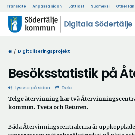
Translate
Anpassa sidan
Lättläst
Suomeksi
Other la
Digitala Södertälje
Start
/
Digitaliseringsprojekt
Besöksstatistik på Å
Lyssna på sidan
Dela
Telge återvinning har två Återvinningscentra
kommun. Tveta och Returen.
Båda Återvinningscentralerna är uppkopplade