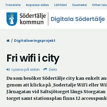
Translate
Anpassa sidan
Lättläst
Suomeksi
Other la
Digitala Södertälje
Start
/
Digitaliseringsprojekt
Fri wifi i city
Lyssna på sidan
Dela
Du som besöker Södertälje city kan enkelt ansl
genom att klicka på _Sodertalje WiFi eller W
Järnagatan vid Saltsjötorget längs Storgatan 
torget samt stationsplan finns 12 accesspunk