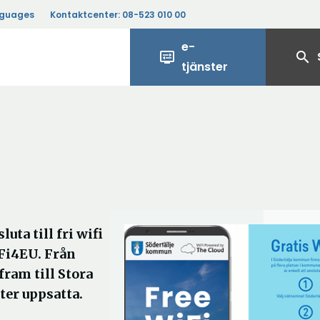
nguages
Kontaktcenter:
08-523 010 00
e-
display_settings
search
tjänster
uta till fri wifi
iFi4EU. Från
fram till Stora
ter uppsatta.