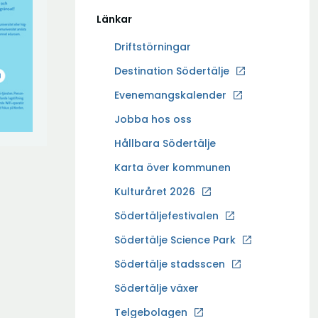
Länkar
Driftstörningar
Ö
Destination Södertälje
p
Evenemangskalender
p
Ö
Jobba hos oss
n
p
a
Hållbara Södertälje
p
i
Karta över kommunen
n
n
a
Kulturåret 2026
y
i
t
Södertäljefestivalen
n
t
Ö
Södertälje Science Park
y
f
p
t
Södertälje stadsscen
ö
p
t
n
Södertälje växer
n
f
s
a
Ö
Telgebolagen
ö