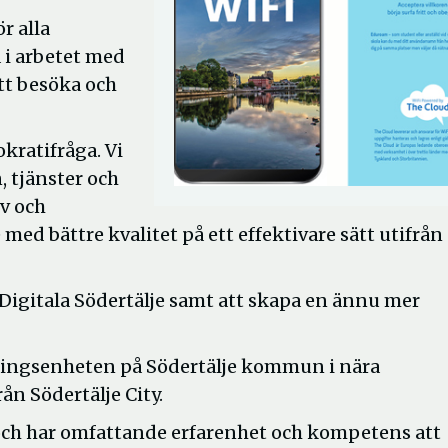
r alla
a i arbetet med
att besöka och
kratifråga. Vi
, tjänster och
v och
med bättre kvalitet på ett effektivare sätt utifrån
 Digitala Södertälje samt att skapa en ännu mer
seringsenheten på Södertälje kommun i nära
n Södertälje City.
 och har omfattande erfarenhet och kompetens att