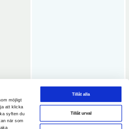
Tillåt alla
som möjligt
ja att klicka
Tillåt urval
lka syften du
 kan när som
baka