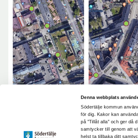
Denna webbplats använde
Södertälje kommun använde
för dig. Kakor kan användas
Hitta wifi-accesspunkterna genom att klicka h
på ”Tillåt alla” och ger då
samtycker till genom att vä
Uppdaterad: 2021-11-16
helst ta tillbaka ditt samt