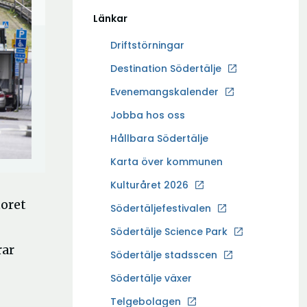
Länkar
Driftstörningar
Ö
Destination Södertälje
p
Evenemangskalender
p
Ö
Jobba hos oss
n
p
a
Hållbara Södertälje
p
i
Karta över kommunen
n
n
a
Kulturåret 2026
y
i
toret
t
Södertäljefestivalen
n
t
Ö
Södertälje Science Park
y
f
p
rar
t
Södertälje stadsscen
ö
p
t
n
Södertälje växer
n
f
s
a
Ö
Telgebolagen
ö