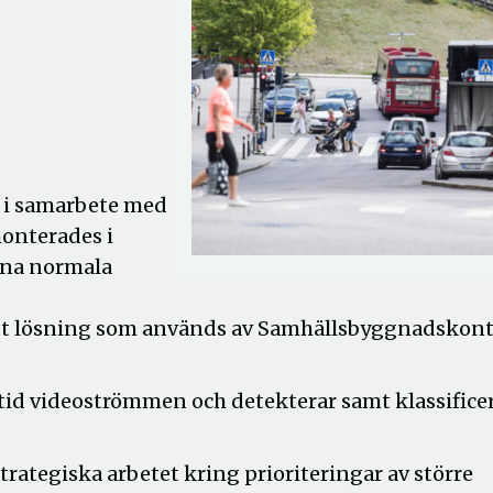
e i samarbete med
monterades i
ina normala
tsatt lösning som används av Samhällsbyggnadskon
ltid videoströmmen och detekterar samt klassifice
rategiska arbetet kring prioriteringar av större