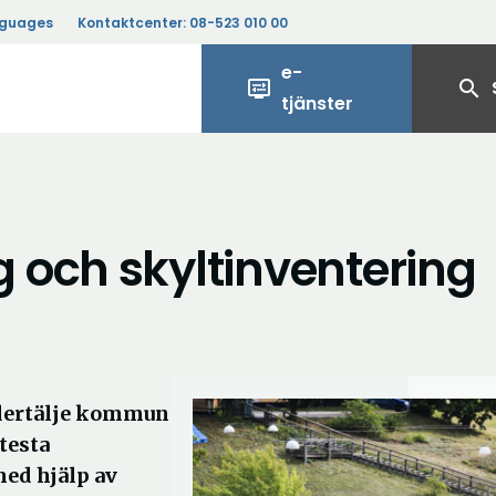
nguages
Kontaktcenter:
08-523 010 00
e-
display_settings
search
tjänster
 och skyltinventering
ödertälje kommun
 testa
ed hjälp av