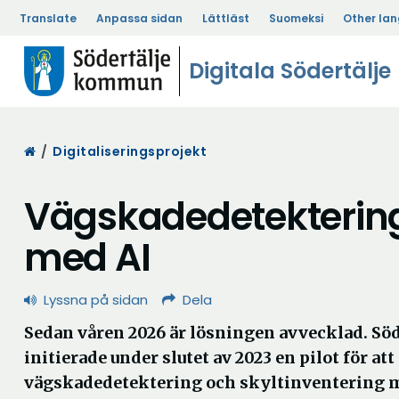
Translate
Anpassa sidan
Lättläst
Suomeksi
Other la
Digitala Södertälje
Start
/
Digitaliseringsprojekt
Vägskadedetektering
med AI
Lyssna på sidan
Dela
Sedan våren 2026 är lösningen avvecklad. S
initierade under slutet av 2023 en pilot för att
vägskadedetektering och skyltinventering m