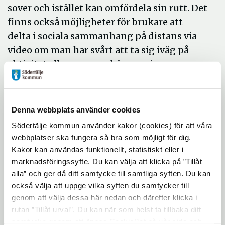
sover och istället kan omfördela sin rutt. Det
finns också möjligheter för brukare att
delta i sociala sammanhang på distans via
video om man har svårt att ta sig iväg på
aktivitet eller om man känner sig
sjuk,något som anhörigstöd arbetar med
nu.
Denna webbplats använder cookies
- För medarbetare inom vård och omsorg
kan digitala verktyg stötta i det dagliga
Södertälje kommun använder kakor (cookies) för att våra
webbplatser ska fungera så bra som möjligt för dig.
arbetet genom att påminna om läkemedel,
Kakor kan användas funktionellt, statistiskt eller i
aktiviteter eller planerade resor eller
marknadsföringssyfte. Du kan välja att klicka på ”Tillåt
minska antalet administrativa uppgifter.
alla” och ger då ditt samtycke till samtliga syften. Du kan
Det går att ge råd på distans och låta en
också välja att uppge vilka syften du samtycker till
undersköterska lägga om ett sår.
genom att välja dessa här nedan och därefter klicka i
rutan ”Tillåt urval”. Du kan när som helst ta tillbaka ditt
- Digital teknik gör det också möjligt att bli
samtycke genom att öppna CookieBot på vår sida och