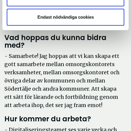
och att som brukare få vara med kan förstås
göra att man trivs bättre. Det är otroligt
Endast nödvändiga cookies
viktigt!
Vad hoppas du kunna bidra
med?
- Samarbete! Jag hoppas att vi kan skapa ett
gott samarbete mellan omsorgskontorets
verksamheter, mellan omsorgskontoret och
övriga delar av kommunen och mellan
Södertälje och andra kommuner. Att skapa
ett sätt för lärande och fortbildning genom
att arbeta ihop, det ser jag fram emot!
Hur kommer du arbeta?
- Digitaliseringsteamet ses varje vecka och