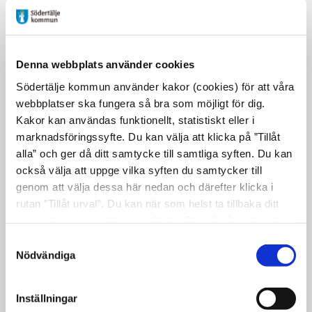
Denna webbplats använder cookies
Södertälje kommun använder kakor (cookies) för att våra
webbplatser ska fungera så bra som möjligt för dig.
Kakor kan användas funktionellt, statistiskt eller i
marknadsföringssyfte. Du kan välja att klicka på ”Tillåt
alla” och ger då ditt samtycke till samtliga syften. Du kan
också välja att uppge vilka syften du samtycker till
genom att välja dessa här nedan och därefter klicka i
rutan ”Tillåt urval”. Du kan när som helst ta tillbaka ditt
samtycke genom att öppna CookieBot på vår sida och
Södertälje kommun samarbetar med
klicka på ”Ta tillbaka samtycke”. Genom att klicka på
Teach for Sweden (TFS)
Samtyckesval
"Visa detaljer" kan du läsa om hur kakorna används och
Nödvändiga
ledarskapsprogram för att ge möjlighet
hur vi och våra leverantörer inhämtar och behandlar
till fler att bli behöriga lärare. Ansökan
personuppgifter.
Inställningar
är nu öppen för höstterminen 2024.