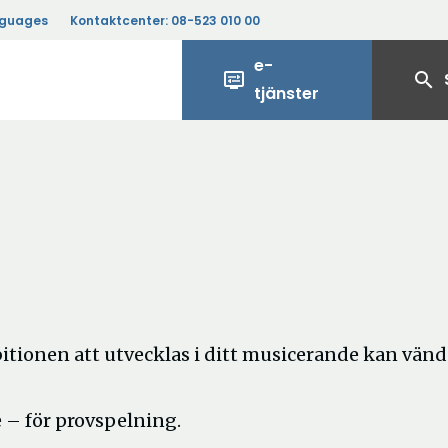
nguages
Kontaktcenter:
08-523 010 00
e-
display_settings
search
tjänster
itionen att utvecklas i ditt musicerande kan vänd
 – för provspelning.