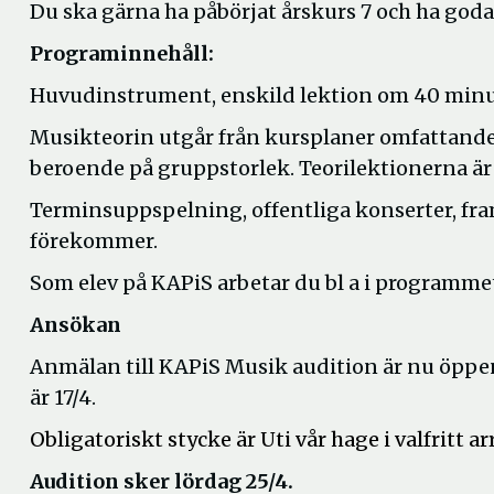
Du ska gärna ha påbörjat årskurs 7 och ha go
Programinnehåll:
Huvudinstrument, enskild lektion om 40 minu
Musikteorin utgår från kursplaner omfattand
beroende på gruppstorlek. Teorilektionerna är 
Terminsuppspelning, offentliga konserter, fr
förekommer.
Som elev på KAPiS arbetar du bl a i programme
Ansökan
Anmälan till KAPiS Musik audition är nu öppe
är 17/4.
Obligatoriskt stycke är Uti vår hage i valfritt
Audition sker lördag 25/4.