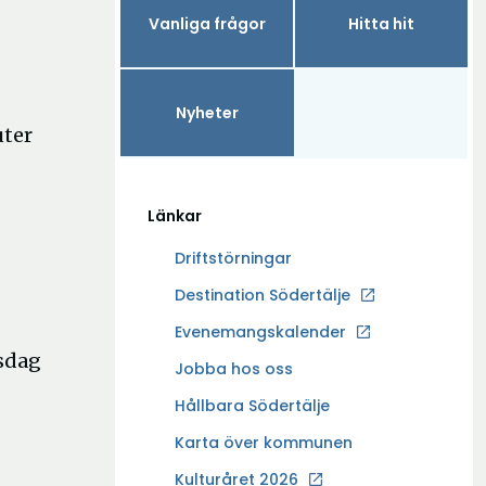
Vanliga frågor
Hitta hit
Nyheter
uter
Länkar
Driftstörningar
Ö
Destination Södertälje
p
Evenemangskalender
p
sdag
Ö
Jobba hos oss
n
p
a
Hållbara Södertälje
p
i
Karta över kommunen
n
n
a
Kulturåret 2026
y