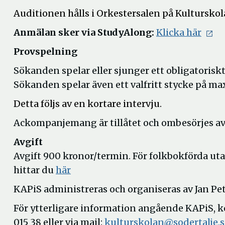
Auditionen hålls i Orkestersalen på Kulturskol
Anmälan sker via StudyAlong:
Klicka här
Provspelning
Sökanden spelar eller sjunger ett obligatoriskt
Sökanden spelar även ett valfritt stycke på ma
Detta följs av en kortare intervju.
Ackompanjemang är tillåtet och ombesörjes av r
Avgift
Avgift 900 kronor/termin. För folkbokförda ut
hittar du
här
KAPiS administreras och organiseras av Jan Pe
För ytterligare information angående KAPiS, k
015 38 eller via mail:
kulturskolan@sodertalje.s