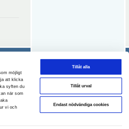
r
n
s
t
e
r
Tillåt alla
ppna
som möjligt
ja att klicka
Tillåt urval
lka syften du
ytt
 kan när som
pna
önster
baka
Endast nödvändiga cookies
ur vi och
tt
nster