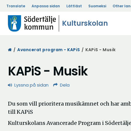
Translate
Anpassa sidan
Lättläst
Suomeksi
Other la
Kulturskolan
Start
/
Avancerat program - KAPiS
/
KAPiS - Musik
KAPiS - Musik
Lyssna på sidan
Dela
Du som vill prioritera musikämnet och har amb
till KAPiS
Kulturskolans Avancerade Program i Södertälje