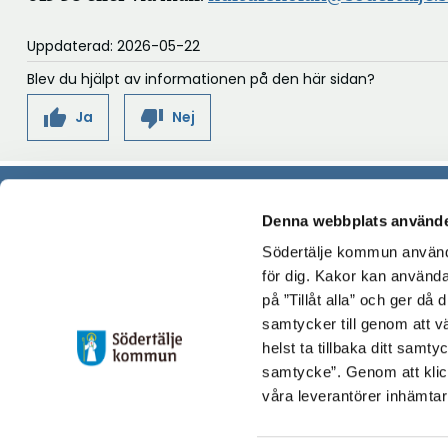
Uppdaterad: 2026-05-22
Blev du hjälpt av informationen på den här sidan?
thumb_up
thumb_down
Ja
Nej
Denna webbplats använde
Adress
Kontak
Södertälje kommun använde
Kulturskolan Södertälje
Expeditione
för dig. Kakor kan användas
Västergatan 4
Telefon: 08-5
på ”Tillåt alla” och ger då
151 89 Södertälje
Mail: kultur
samtycker till genom att vä
Expeditionen
helst ta tillbaka ditt samt
Måndag 17.00
samtycke”. Genom att klic
Tisdag 17.00
våra leverantörer inhämtar
Onsdag 09.30
Torsdag 13.00