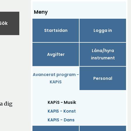
Meny
Sök
Startsidan
Logga in
Låna/hyra
Avgifter
instrument
Avancerat program -
Personal
KAPiS
(Aktuell)
KAPiS - Musik
a dig
KAPiS - Konst
KAPIS - Dans