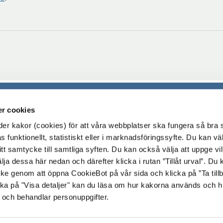
Följ oss
r cookies
t
Ö
Kulturskolan på facebook
r kakor (cookies) för att våra webbplatser ska fungera så bra 
n
i
 funktionellt, statistiskt eller i marknadsföringssyfte. Du kan väl
Kulturskolan på instagram
23 015 38
 ditt samtycke till samtliga syften. Du kan också välja att uppge vi
n
skolan@sodertalje.se
lja dessa här nedan och därefter klicka i rutan ”Tillåt urval”. Du
Öp
Kulturskolan på youtube
f
s telefontider:
ycke genom att öppna CookieBot på vår sida och klicka på ”Ta till
i
 - 19.00
ka på "Visa detaljer" kan du läsa om hur kakorna används och h
ny
 - 19.00
 och behandlar personuppgifter.
fö
 - 11.30
 - 15.00