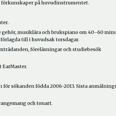
da förkunskaper på huvudinstrumentet.
ter.
e gehör, musiklära och brukspiano om 40–60 min
förlagda till i huvudsak torsdagar.
amträdanden, föreläsningar och studiebesök
t EarMaster.
n för sökanden födda 2006-2013. Sista anmälning
 arrangemang och tonart.