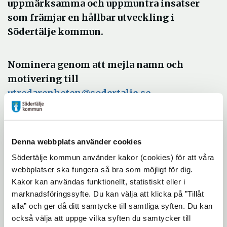
uppmärksamma och uppmuntra insatser
som främjar en hållbar utveckling i
Södertälje kommun.
Nominera genom att mejla namn och
motivering till
utredarenheten@sodertalje.se
I begreppet hållbarhet ingår tre
dimensioner; ekologisk hållbarhet, social
hållbarhet och ekonomisk hållbarhet.
Denna webbplats använder cookies
Södertälje kommun använder kakor (cookies) för att våra
Nominera
expand_more
webbplatser ska fungera så bra som möjligt för dig.
Kakor kan användas funktionellt, statistiskt eller i
marknadsföringssyfte. Du kan välja att klicka på ”Tillåt
alla” och ger då ditt samtycke till samtliga syften. Du kan
Juryn
expand_more
också välja att uppge vilka syften du samtycker till