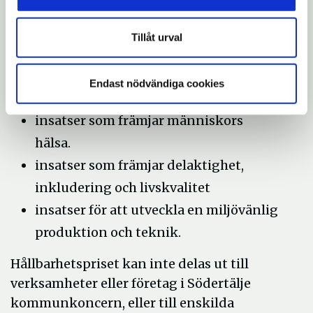
insatser för att öka kännedom om
samt skydda och vårda värdefulla
Tillåt urval
natur- och kulturmiljöer
insatser för att bevara den biologiska
Endast nödvändiga cookies
mångfalden.
insatser som främjar människors
hälsa.
insatser som främjar delaktighet,
inkludering och livskvalitet
insatser för att utveckla en miljövänlig
produktion och teknik.
Hållbarhetspriset kan inte delas ut till
verksamheter eller företag i Södertälje
kommunkoncern, eller till enskilda