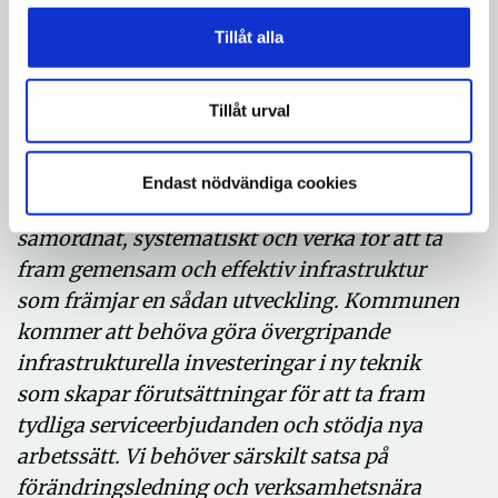
teknikutvecklingen ökar exponentiellt.
Tillåt alla
Digitalisering handlar i huvudsak om att
utveckla verksamheten tvärorganisatoriskt
Tillåt urval
med stöd av teknikutveckling. Idag ligger de
främsta hindren för detta, enligt exempelvis
OECD, i bristen på koordinering av
Endast nödvändiga cookies
utvecklingen. Vi behöver därför arbeta
samordnat, systematiskt och verka för att ta
fram gemensam och effektiv infrastruktur
som främjar en sådan utveckling. Kommunen
kommer att behöva göra övergripande
infrastrukturella investeringar i ny teknik
som skapar förutsättningar för att ta fram
tydliga serviceerbjudanden och stödja nya
arbetssätt. Vi behöver särskilt satsa på
förändringsledning och verksamhetsnära