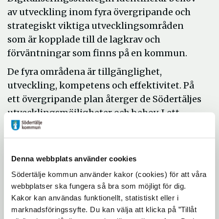
av utveckling inom fyra övergripande och
strategiskt viktiga utvecklingsområden
som är kopplade till de lagkrav och
förväntningar som finns på en kommun.
De fyra områdena är tillgänglighet,
utveckling, kompetens och effektivitet. På
ett övergripande plan återger de Södertäljes
utvecklingsmöjligheter och behov. I ett
växelspel förstärker de varandra. Konkret är
de tänkta att fungera som stöd när vi i
Södertälje kommun utvecklar vår
Denna webbplats använder cookies
verksamhet som en helhet och inte utifrån
Södertälje kommun använder kakor (cookies) för att våra
olika organisatoriska delar.
webbplatser ska fungera så bra som möjligt för dig.
Kakor kan användas funktionellt, statistiskt eller i
Följande text från strategin säger mer om
marknadsföringssyfte. Du kan välja att klicka på ”Tillåt
hur vi ser på digitalisering: