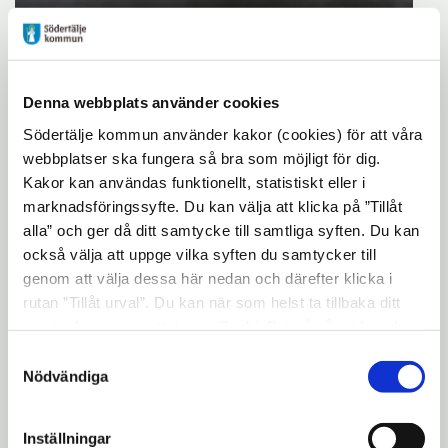
Uppläsning av en text ur Herman
Sätherbergs "Lefnadsminnen : Berättelser,
Denna webbplats använder cookies
reseintryck och sedemålningar m. m. från
Södertälje kommun använder kakor (cookies) för att våra
min ungdomstid." Utgiven 1896. Herman
webbplatser ska fungera så bra som möjligt för dig.
Sätherberg var 7 år gammal när han besökte
Kakor kan användas funktionellt, statistiskt eller i
invigningen av Södertelge kanal.
marknadsföringssyfte. Du kan välja att klicka på ”Tillåt
Herman Sätherberg (1812-1897) var läkare
alla” och ger då ditt samtycke till samtliga syften. Du kan
också välja att uppge vilka syften du samtycker till
och diktare, mest känd för att ha skrivit
genom att välja dessa här nedan och därefter klicka i
texten till studentsången.
rutan ”Tillåt urval”. Du kan när som helst ta tillbaka ditt
samtycke genom att öppna CookieBot på vår sida och
klicka på ”Ta tillbaka samtycke”. Genom att klicka på
Samtyckesval
Uppläsare:
Ilmar Eskander, född 2010,
"Visa detaljer" kan du läsa om hur kakorna används och
Nödvändiga
från Södertälje.
hur vi och våra leverantörer inhämtar och behandlar
personuppgifter.
Film:
I fimen ser vi vatten som flyter
Inställningar