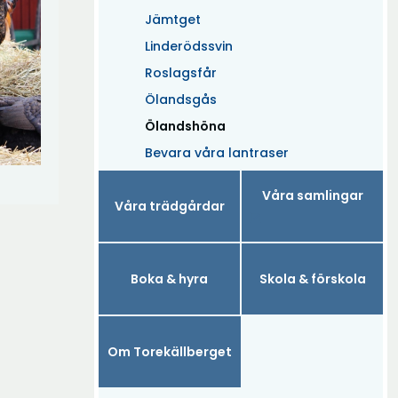
Jämtget
Linderödssvin
Roslagsfår
Ölandsgås
(Aktuell)
Ölandshöna
Bevara våra lantraser
Våra samlingar
Våra trädgårdar
Boka & hyra
Skola & förskola
Om Torekällberget