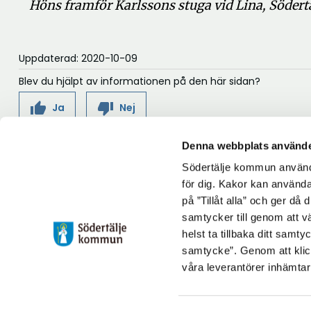
Höns framför Karlssons stuga vid Lina, Södertä
Uppdaterad: 2020-10-09
Blev du hjälpt av informationen på den här sidan?
thumb_up
thumb_down
Ja
Nej
Denna webbplats använde
Södertälje kommun använde
Följ oss på:
Torekällbergets
för dig. Kakor kan användas
Facebook
på ”Tillåt alla” och ger då
friluftsmuseum
samtycker till genom att vä
Instagram
Postadress:
helst ta tillbaka ditt samt
Kvarnbacken 8
samtycke”. Genom att klic
151 45 Södertälje
våra leverantörer inhämtar
Tfn: 08–523 014 22
torekallberget@sodertalje.se