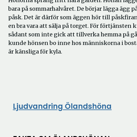
Hönorna sprang fritt nära gården. Hönan lägge
bara på sommarhalvåret. De börjar lägga ägg på
påsk. Det är därför som äggen hör till påskfira
en bra vara att sälja på torget. För förtjänste
sådant som inte gick att tillverka hemma på gå
kunde hönsen bo inne hos människorna i bost
är känsliga för kyla.
Ljudvandring Ölandshöna
Öppna
i
nytt
fönste