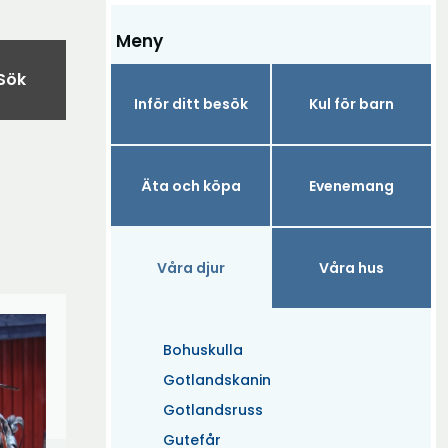
Meny
Sök
Inför ditt besök
Kul för barn
Äta och köpa
Evenemang
Våra djur
Våra hus
Bohuskulla
Gotlandskanin
Gotlandsruss
Gutefår