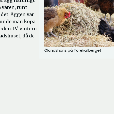
r ägg naturligt
 våren, runt
ndet. Äggen var
n kunde man köpa
rden. På vintern
adshuset, då de
Ölandshöns på Torekällberget
r