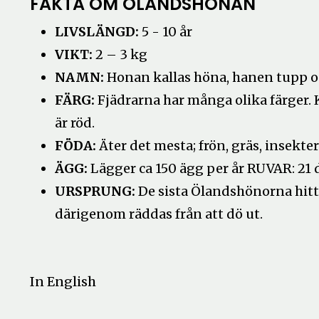
FAKTA OM ÖLANDSHÖNAN
LIVSLÄNGD:
5 - 10 år
VIKT:
2 – 3 kg
NAMN:
Honan kallas höna, hanen tupp o
FÄRG:
Fjädrarna har många olika färger.
är röd.
FÖDA:
Äter det mesta; frön, gräs, insekte
ÄGG:
Lägger ca 150 ägg per år RUVAR: 21 
URSPRUNG:
De sista Ölandshönorna hitt
därigenom räddas från att dö ut.
In English