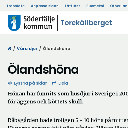
Translate
Anpassa sidan
Lättläst
Suomeksi
Other la
Torekällberget
Start
/
Våra djur
/
Ölandshöna
Ölandshöna
Lyssna på sidan
Dela
Hönan har funnits som husdjur i Sverige i 200
för äggens och köttets skull.
Råbygården hade troligen 5 - 10 höns på mitten