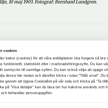
lje, 10 maj 1903. Fotograf: Bernhard Lundgren.
r cookies
r kakor (cookies) för att våra webbplatser ska fungera så bra 
 funktionellt, statistiskt eller i marknadsföringssyfte. Du kan väl
 ditt samtycke till samtliga syften. Du kan också välja att uppge vi
lja dessa här nedan och därefter klicka i rutan ”Tillåt urval”. Du
ycke genom att öppna CookieBot på vår sida och klicka på ”Ta till
ka på "Visa detaljer" kan du läsa om hur kakorna används och h
 och behandlar personuppgifter.