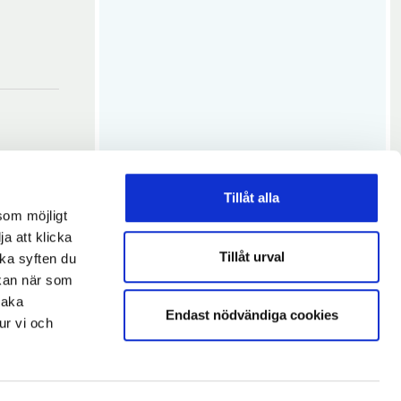
Tillåt alla
som möjligt
ja att klicka
Tillåt urval
lka syften du
 kan när som
baka
Endast nödvändiga cookies
ur vi och