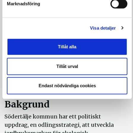
till enklare delat köksutrymme, toalett,
Marknadsföring
dusch och omklädningsrum. Det finns
också lokaler som lämpar sig för
omhändertagande av skörd och lagring
Visa detaljer
samt förvaring av
redskap, maskiner etc. som behövs för
Tillåt alla
verksamheten.
Vi genomför nu förbättringar på
Tillåt urval
platsen såsom markberedning,
stängsling, vattenförsörjning och matchar
Endast nödvändiga cookies
marken mot intresserade aktörer.
Bakgrund
Södertälje kommun har ett politiskt
uppdrag, en odlingsstrategi, att utveckla