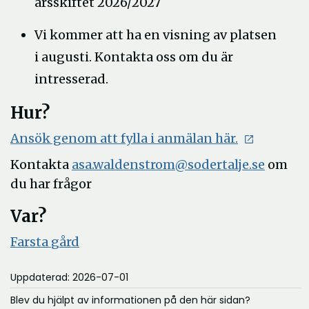
årsskiftet 2026/2027
Vi kommer att ha en visning av platsen
i augusti. Kontakta oss om du är
intresserad.
Hur?
Öppna
Ansök genom att fylla i anmälan här.
i
Kontakta
asa.waldenstrom@sodertalje.se
om
nytt
du har frågor
fönster
Var?
Öppna
F
arsta
gård
i
Uppdaterad: 2026-07-01
nytt
fönster
Blev du hjälpt av informationen på den här sidan?