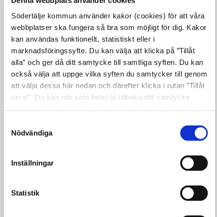
förbättra flöden och användningen
Denna webbplats använder cookies
av resurser. Att flera odlingsföretag finns på
Södertälje kommun använder kakor (cookies) för att våra
samma plats innebär att man kan dela på en
webbplatser ska fungera så bra som möjligt för dig. Kakor
kan användas funktionellt, statistiskt eller i
maskinpark och byggnader. Det betyder
marknadsföringssyfte. Du kan välja att klicka på ”Tillåt
att man kan samarbeta kring insatser som
alla” och ger då ditt samtycke till samtliga syften. Du kan
kräver flera händer och att flera personer
också välja att uppge vilka syften du samtycker till genom
bidrar med
att välja dessa här nedan och därefter klicka i rutan ”Tillåt
kunskap, kontaktnät etc. Dessutom
urval”. Du kan när som helst ta tillbaka ditt samtycke
finns möjlighet till gemensam försäljning
genom att öppna CookieBot på vår sida och klicka på ”Ta
tillbaka samtycke”. Genom att klicka på "Visa detaljer"
och leverans.
Samtyckesval
kan du läsa om hur kakorna används och hur vi och våra
Nödvändiga
Om platsen
leverantörer inhämtar och behandlar personuppgifter.
Inställningar
På Farsta gård utanför Järna finns ca 15
hektar jordbruksmark och del i flera olika
Statistik
byggnader som kan arrenderas gemensamt
eller enskilt. Här finns tillgång