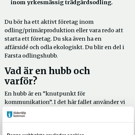
inom yrkesmässig trädgårdsodling.
Du bör ha ett aktivt företag inom
odling/primärproduktion eller vara redo att
starta ett företag. Du ska även ha en
affärsidé och odla ekologiskt. Du blir en del i
Farsta odlingshubb.
Vad är en hu
b
b och
varför?
En hubb är en ”knutpunkt för
kommunikation”. I det här fallet använder vi
ordet hubb för att beskriva det vi hoppas att
Farsta kan bli: en fysisk plats för flera
odlare som genom samarbete kan