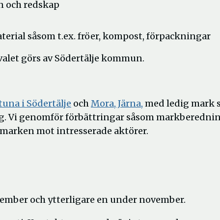
en och redskap
terial såsom t.ex. fröer, kompost, förpackningar
rvalet görs av Södertälje kommun.
Öppna
Öppna
tuna i Södertälje
och
Mora, Järna,
med ledig mark 
i
i
ing. Vi genomför förbättringar såsom markberednin
nytt
nytt
 marken mot intresserade aktörer.
fönster
fönster
ptember och ytterligare en under november.