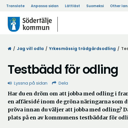
Translate
Anpassa sidan
Lättläst
Suomeksi
Other la
Start
/
Jag vill odla
/
Yrkesmässig trädgårdsodling
/
Tes
Testbädd för odling
Lyssna på sidan
Dela
Har du en dröm om att jobba med odling i fra
en affärsidé inom de gröna näringarna som du
pröva innan du väljer att jobba med odling? D
plats på en av kommunens testbäddar för odl