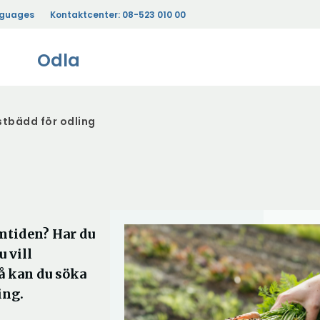
nguages
Kontaktcenter:
08-523 010 00
Odla
tbädd för odling
mtiden? Har du
 vill
å kan du söka
ing.