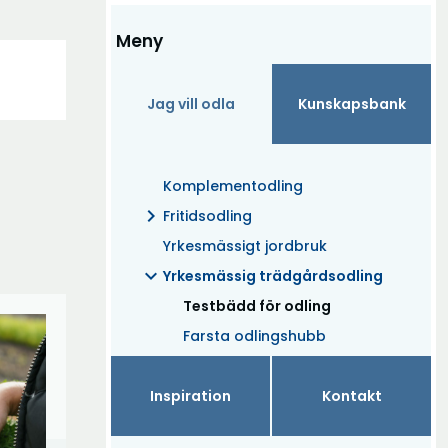
Meny
Jag vill odla
Kunskapsbank
Komplementodling
chevron_right
Fritidsodling
Yrkesmässigt jordbruk
expand_more
Yrkesmässig trädgårdsodling
(Aktuell)
Testbädd för odling
Farsta odlingshubb
Inspiration
Kontakt