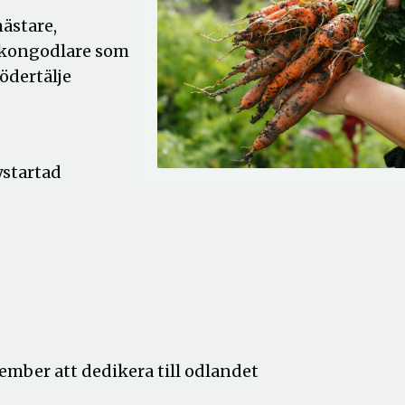
ästare,
alkongodlare som
Södertälje
ystartad
vember att dedikera till odlandet