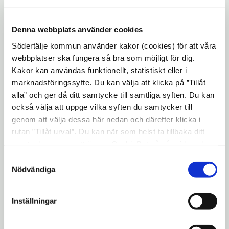
Myndigheten för äldre och personer med
funktionsnedsättning inom
omsorgskontoret.
Denna webbplats använder cookies
Södertälje kommun använder kakor (cookies) för att våra
Steg 1: Student (termin 5)
webbplatser ska fungera så bra som möjligt för dig.
Under detta steg har du en personlig
Kakor kan användas funktionellt, statistiskt eller i
handlingsplan och en egen handledare. Du
marknadsföringssyfte. Du kan välja att klicka på ”Tillåt
alla” och ger då ditt samtycke till samtliga syften. Du kan
kommer få en bred introduktion till våra
också välja att uppge vilka syften du samtycker till
verksamheter med studiebesök och
genom att välja dessa här nedan och därefter klicka i
grundutbildning i våra verksamhetsystem.
rutan ”Tillåt urval”. Du kan när som helst ta tillbaka ditt
Därefter finns möjlighet för dig att gå
samtycke genom att öppna CookieBot på vår sida och
vidare till steg två, vilket innebär att du blir
klicka på ”Ta tillbaka samtycke”. Genom att klicka på
Samtyckesval
anställd som studentmedarbetare.
"Visa detaljer" kan du läsa om hur kakorna används och
Nödvändiga
hur vi och våra leverantörer inhämtar och behandlar
Steg 2: Studentmedarbetare (termin 6 och
personuppgifter.
Inställningar
7)
I traineeprogrammets andra steg anställs