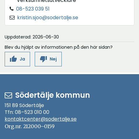
Verksamhetsutvecklare
08-523 039 51
kristin.sjoo@sodertalje.se
Uppdaterad: 2026-06-30
Blev du hjälpt av informationen på den här sidan?
thumb_up
thumb_down
Ja
Nej
Södertälje kommun
151 89 Södertälje
Tfn: 08–523 010 00
kontaktcenter@sodertalje.se
Öppna
i
Org.nr. 212000–0159
nytt