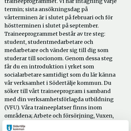
traineeprogrammet. Vi har intagning varje
termin; sista ansökningsdag på
vårterminen är i slutet på februari och för
höstterminen i slutet på september.
Traineeprogrammet består av tre steg:
student, studentmedarbetare och
medarbetare och vänder sig till dig som
studerar till socionom. Genom dessa steg
får du en introduktion i yrket som
socialarbetare samtidigt som du lär känna
vår verksamhet i Södertälje kommun. Du
söker till vårt traineeprogram i samband
med din verksamhetsförlagda utbildning
(VFU). Våra traineeplatser finns inom
områdena; Arbete och försörjning, Vuxen,
Barn och ungdom på socialkontoret samt på