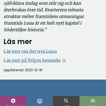
självklara inslag som står sig och kan
återbrukas över tid. Kvarterens robusta
struktur möter framtidens utmaningar.
Framtida Luna är ett helt nytt kapitel i
Södertäljes historia.”
Läs mer
Läs mer om det nya Luna
Öppna
Läs mer på Telges hemsida
i
Uppdaterad: 2023-12-19
nytt
fönster
settings
search
menu
display_settings