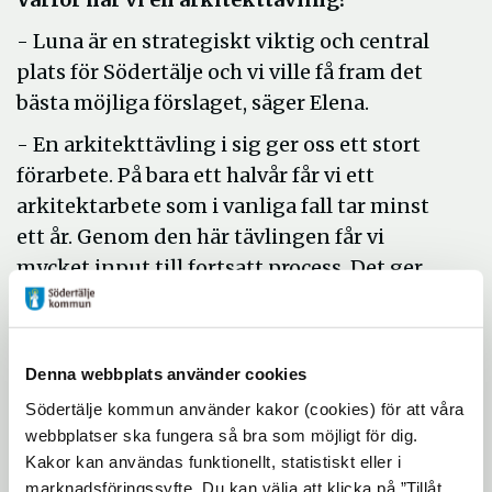
- Luna är en strategiskt viktig och central
plats för Södertälje och vi ville få fram det
bästa möjliga förslaget, säger Elena.
- En arkitekttävling i sig ger oss ett stort
förarbete. På bara ett halvår får vi ett
arkitektarbete som i vanliga fall tar minst
ett år. Genom den här tävlingen får vi
mycket input till fortsatt process. Det ger
också ett starkt intresse och skapar
engagemang för vad vi ska göra i
stadskärnan, säger Andreas.
Denna webbplats använder cookies
Södertälje kommun använder kakor (cookies) för att våra
webbplatser ska fungera så bra som möjligt för dig.
Kakor kan användas funktionellt, statistiskt eller i
marknadsföringssyfte. Du kan välja att klicka på ”Tillåt