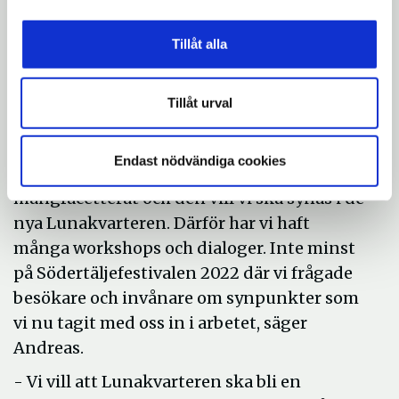
stolta över, säger Elena Qyreon.
Hur landade ni i visionen som blev?
Tillåt alla
- Lunakvarteren ska vara för alla, för hela
Södertälje. Vi vill att alla, oavsett var man
Tillåt urval
bor, ska kunna känna en stolthet över de
nya Lunakvarteren, men även en stolthet
Endast nödvändiga cookies
över Södertälje. Södertälje är
mångfacetterat och den vill vi ska synas i de
nya Lunakvarteren. Därför har vi haft
många workshops och dialoger. Inte minst
på Södertäljefestivalen 2022 där vi frågade
besökare och invånare om synpunkter som
vi nu tagit med oss in i arbetet, säger
Andreas.
- Vi vill att Lunakvarteren ska bli en