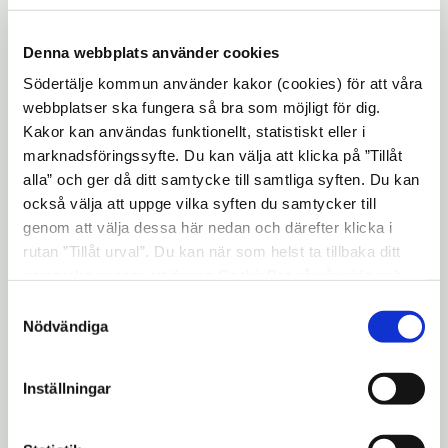
Denna webbplats använder cookies
Södertälje kommun använder kakor (cookies) för att våra
webbplatser ska fungera så bra som möjligt för dig.
Kakor kan användas funktionellt, statistiskt eller i
marknadsföringssyfte. Du kan välja att klicka på ”Tillåt
alla” och ger då ditt samtycke till samtliga syften. Du kan
också välja att uppge vilka syften du samtycker till
genom att välja dessa här nedan och därefter klicka i
rutan ”Tillåt urval”. Du kan när som helst ta tillbaka ditt
samtycke genom att öppna CookieBot på vår sida och
klicka på ”Ta tillbaka samtycke”. Genom att klicka på
Samtyckesval
Vid Marenplan i centrala Södertälje är
"Visa detaljer" kan du läsa om hur kakorna används och
Nödvändiga
arbetet klart med spontningen och
hur vi och våra leverantörer inhämtar och behandlar
personuppgifter.
pålningen för den nya kajen. Dykare är
Inställningar
på plats och nu förbereds arbeten med
att gjuta den nya kajen, anlägga