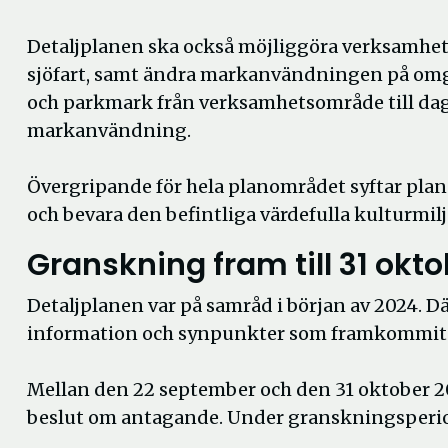
Detaljplanen ska också möjliggöra verksamhet 
sjöfart, samt ändra markanvändningen på om
och parkmark från verk­samhetsområde till da
markan­vändning.
Övergripande för hela planområdet syftar plane
och bevara den befintliga värdefulla kulturmil
Granskning fram till 31 okt
Detaljplanen var på samråd i början av 2024. 
information och synpunkter som framkommit
Mellan den 22 september och den 31 oktober 20
beslut om antagande. Under granskningsperiod