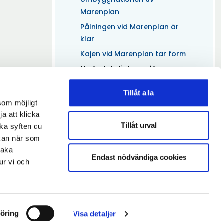
Marenplan
Pålningen vid Marenplan är
klar
Kajen vid Marenplan tar form
(Aktuell)
Nu är detaljplanen för
Slussholmen ute på
granskning
Tillåt alla
som möjligt
Tyck till om stadsdelen Södra
ja att klicka
Marenplan och Ekdalsgatan
Tillåt urval
lka syften du
blir mer tillgängliga
 kan när som
Nya Marenbron tar form och
baka
Endast nödvändiga cookies
Marenplan får ny yta
ur vi och
Nu är detaljplanen för nya
Slussholmen antagen
öring
Visa detaljer