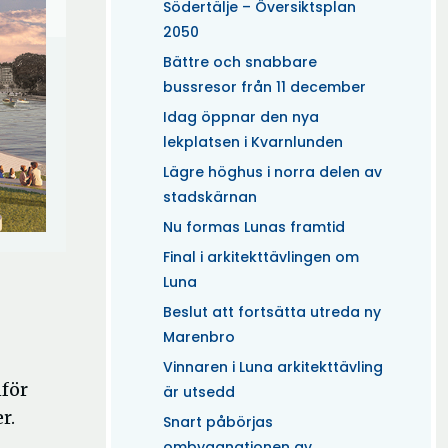
Södertälje – Översiktsplan
2050
Bättre och snabbare
bussresor från 11 december
Idag öppnar den nya
lekplatsen i Kvarnlunden
Lägre höghus i norra delen av
stadskärnan
Nu formas Lunas framtid
Final i arkitekttävlingen om
Luna
Beslut att fortsätta utreda ny
Marenbro
Vinnaren i Luna arkitekttävling
nför
är utsedd
r.
Snart påbörjas
ombyggnationen av