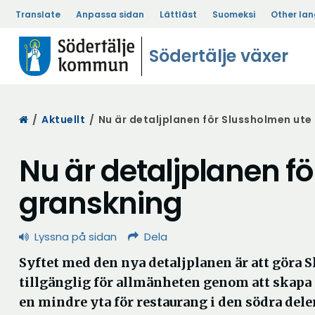
Translate
Anpassa sidan
Lättläst
Suomeksi
Other la
Södertälje växer
Start
/
Aktuellt
/
Nu är detaljplanen för Slussholmen ute
Nu är detaljplanen f
granskning
Lyssna på sidan
Dela
Syftet med den nya detaljplanen är att göra
tillgänglig för allmänheten genom att skap
en mindre yta för restaurang i den södra dele