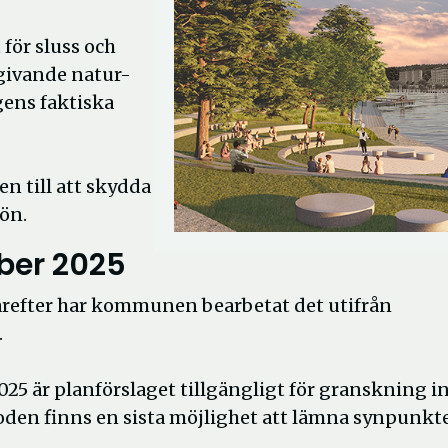
för sluss och
givande natur-
gens faktiska
n till att skydda
jön.
ober 2025
Därefter har kommunen bearbetat det utifrån
.
25 är planförslaget tillgängligt för granskning i
en finns en sista möjlighet att lämna synpunkte