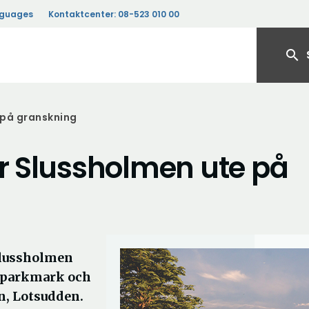
nguages
Kontaktcenter:
08-523 010 00
search
 på granskning
ör Slussholmen ute på
 Slussholmen
a parkmark och
n, Lotsudden.