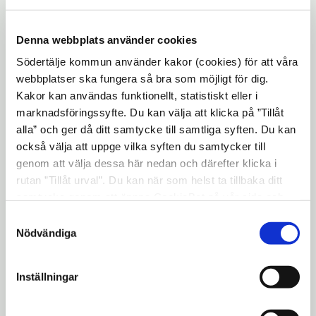
Denna webbplats använder cookies
Södertälje kommun använder kakor (cookies) för att våra
webbplatser ska fungera så bra som möjligt för dig.
Kakor kan användas funktionellt, statistiskt eller i
marknadsföringssyfte. Du kan välja att klicka på ”Tillåt
alla” och ger då ditt samtycke till samtliga syften. Du kan
också välja att uppge vilka syften du samtycker till
genom att välja dessa här nedan och därefter klicka i
rutan ”Tillåt urval”. Du kan när som helst ta tillbaka ditt
samtycke genom att öppna CookieBot på vår sida och
klicka på ”Ta tillbaka samtycke”. Genom att klicka på
Samtyckesval
Just nu arbetar kommunen med att ta
"Visa detaljer" kan du läsa om hur kakorna används och
Nödvändiga
fram en strukturplan för stadsdelen
hur vi och våra leverantörer inhämtar och behandlar
Södra. Som ett led i arbetet går vi nu ut
personuppgifter.
Inställningar
med en enkät för att samla information
och få in synpunkter om stadsdelen.