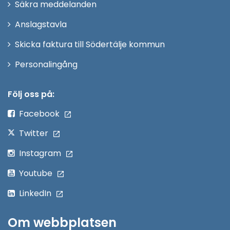
Säkra meddelanden
nytt
Anslagstavla
fönster
Skicka faktura till Södertälje kommun
Öppna
Personalingång
i
nytt
Följ oss på:
fönster
Facebook
Twitter
Instagram
Youtube
LinkedIn
Om webbplatsen