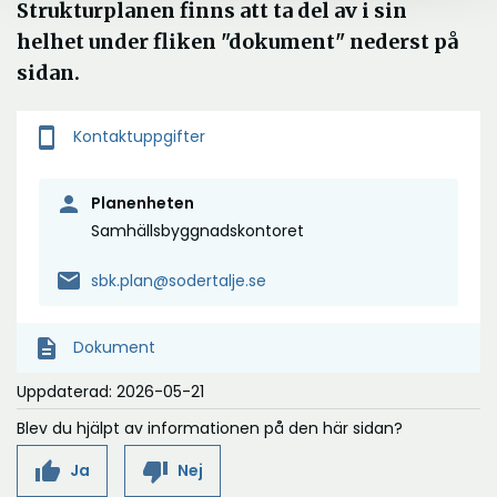
Strukturplanen finns att ta del av i sin
helhet under fliken "dokument" nederst på
sidan.
smartphone
Kontaktuppgifter
person
Planenheten
Samhällsbyggnadskontoret
mail
sbk.plan@sodertalje.se
description
Dokument
Uppdaterad: 2026-05-21
Blev du hjälpt av informationen på den här sidan?
thumb_up
thumb_down
Ja
Nej