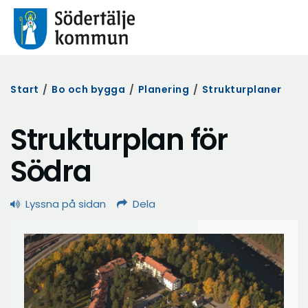
Start
/
Bo och bygga
/
Planering
/
Strukturplaner
Strukturplan för
Södra
Lyssna på sidan
Dela