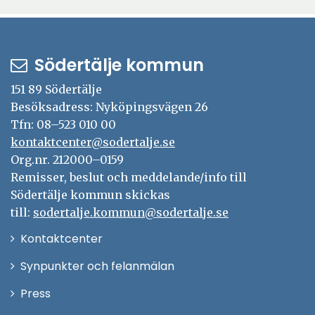
Södertälje kommun
151 89 Södertälje
Besöksadress: Nyköpingsvägen 26
Tfn: 08–523 010 00
kontaktcenter@sodertalje.se
Org.nr. 212000–0159
Remisser, beslut och meddelande/info till
Södertälje kommun skickas
till:
sodertalje.kommun@sodertalje.se
Öppna
Kontaktcenter
i
Synpunkter och felanmälan
nytt
Öppna
Press
fönster
i