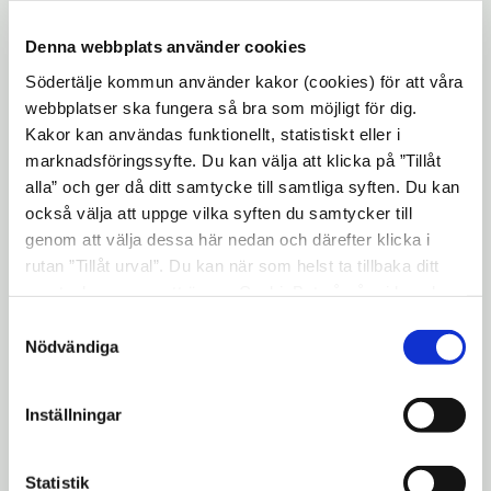
verksamheter och bostäder som gör att
området befolkas nästintill hela dygnet,
Denna webbplats använder cookies
vilket gör det tryggare att vistas där. Södra
Södertälje kommun använder kakor (cookies) för att våra
ska erbjuda möjligheter till både rörelse och
webbplatser ska fungera så bra som möjligt för dig.
Kakor kan användas funktionellt, statistiskt eller i
sociala möten, dels inom en ny
marknadsföringssyfte. Du kan välja att klicka på ”Tillåt
stadsdelspark och aktivitetspark, dels inom
alla” och ger då ditt samtycke till samtliga syften. Du kan
en attraktiv kajpromenad som ska fungera
också välja att uppge vilka syften du samtycker till
som naturliga mötesplatser.
genom att välja dessa här nedan och därefter klicka i
rutan ”Tillåt urval”. Du kan när som helst ta tillbaka ditt
Bostadsutveckling är enbart utpekat inom
samtycke genom att öppna CookieBot på vår sida och
den pågående detaljplanen för Uthamnen
klicka på ”Ta tillbaka samtycke”. Genom att klicka på
Samtyckesval
då stadsdelen är begränsad av industri och
"Visa detaljer" kan du läsa om hur kakorna används och
Nödvändiga
riksintressen och grönområden värda att
hur vi och våra leverantörer inhämtar och behandlar
bevara. En ny grundskola och flera förskolor
personuppgifter.
Inställningar
föreslås. Ett tydligare centrum med
koppling mot kajen och parker kan
Statistik
förstärka det sociala samspelet. En ny