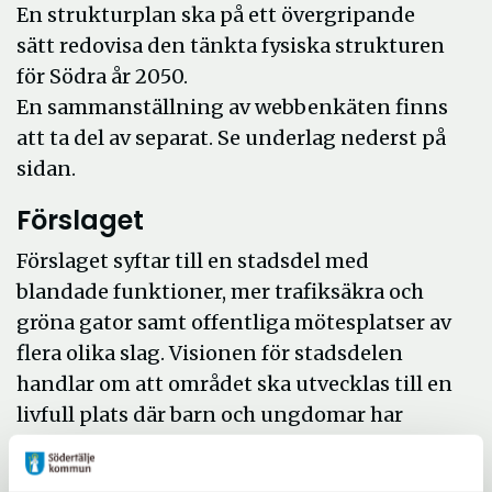
En strukturplan ska på ett övergripande
sätt redovisa den tänkta fysiska strukturen
för Södra år 2050.
En sammanställning av webbenkäten finns
att ta del av separat. Se underlag nederst på
sidan.
Förslaget
Förslaget syftar till en stadsdel med
blandade funktioner, mer trafiksäkra och
gröna gator samt offentliga mötesplatser av
flera olika slag. Visionen för stadsdelen
handlar om att området ska utvecklas till en
livfull plats där barn och ungdomar har
möjlighet att växa med tydlig närvaro av
blåa och gröna inslag samt variation av