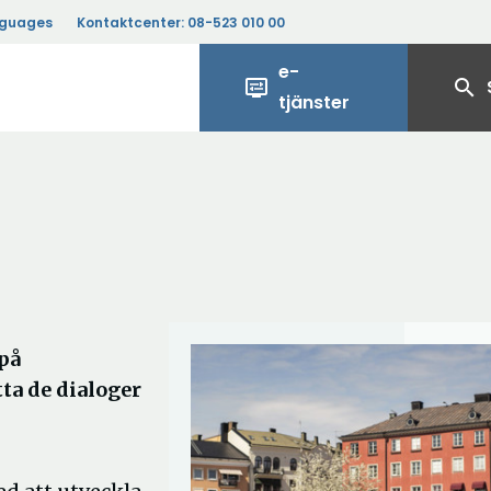
nguages
Kontaktcenter:
08-523 010 00
e-
display_settings
search
tjänster
på
ta de dialoger