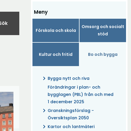
Meny
Sök
Omsorg och socialt
Förskola och skola
stöd
Kultur och fritid
Bo och bygga
chevron_right
Bygga nytt och riva
Förändringar i plan- och
bygglagen (PBL) från och med
1 december 2025
chevron_right
Granskningsförslag -
Översiktsplan 2050
chevron_right
Kartor och lantmäteri