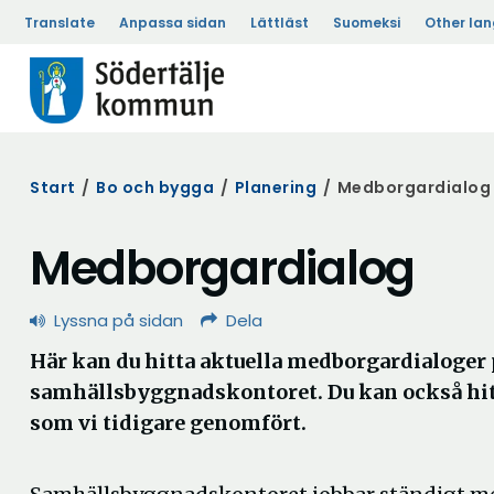
Translate
Anpassa sidan
Lättläst
Suomeksi
Other la
Start
/
Bo och bygga
/
Planering
/
Medborgardialog
Medborgardialog
Lyssna på sidan
Dela
Här kan du hitta aktuella medborgardialoger 
samhällsbyggnadskontoret. Du kan också hit
som vi tidigare genomfört.