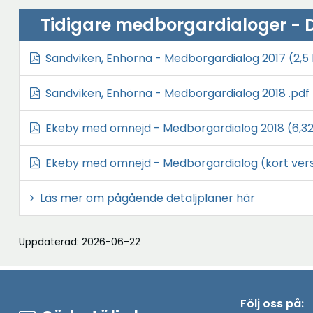
n
s
Tidigare medborgardialoger - D
t
Sandviken, Enhörna - Medborgardialog 2017
(2,5
e
r
Sandviken, Enhörna - Medborgardialog 2018 .pdf
Ekeby med omnejd - Medborgardialog 2018
(6,3
Ekeby med omnejd - Medborgardialog (kort vers
Läs mer om pågående detaljplaner här
Uppdaterad: 2026-06-22
Följ oss på: