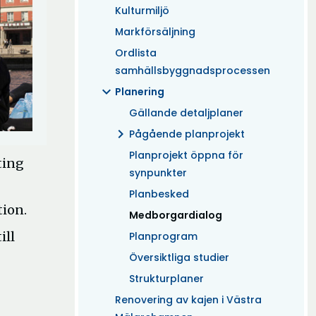
Kulturmiljö
Markförsäljning
Ordlista
samhällsbyggnadsprocessen
expand_more
Planering
Gällande detaljplaner
chevron_right
Pågående planprojekt
Planprojekt öppna för
ting
synpunkter
Planbesked
tion.
(Aktuell)
Medborgardialog
ill
Planprogram
Översiktliga studier
Strukturplaner
Renovering av kajen i Västra