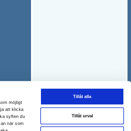
Tillåt alla
som möjligt
ja att klicka
Tillåt urval
lka syften du
 kan när som
baka