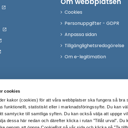
Om webbplatsen
t
t
Cookies
f
Personuppgifter - GDPR
ö
n
Anpassa sidan
s
Tillgänglighetsredogörelse
t
Om e-legitimation
e
r
r cookies
r kakor (cookies) för att våra webbplatser ska fungera så bra 
 funktionellt, statistiskt eller i marknadsföringssyfte. Du kan väl
 ditt samtycke till samtliga syften. Du kan också välja att uppge vi
lja dessa här nedan och därefter klicka i rutan ”Tillåt urval”. Du
ycke genom att öppna CookieBot på vår sida och klicka på ”Ta till