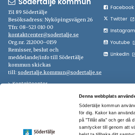
Södertälje kommun
Facebook
151 89 Södertälje
Twitter
Besöksadress: Nyköpingsvägen 26
Tfn: 08–523 010 00
Instagram
kontaktcenter@sodertalje.se
Youtube
Org.nr. 212000–0159
Remisser, beslut och
LinkedIn
meddelande/info till Södertälje
kommun skickas
till:
sodertalje.kommun@sodertalje.se
Öppna
Kontaktcenter
i
Synpunkter och felanmälan
Denna webbplats använde
nytt
Södertälje kommun använde
Öppna
Press
fönster
för dig. Kakor kan användas
i
Säkra meddelanden
på ”Tillåt alla” och ger då
nytt
samtycker till genom att vä
Anslagstavla
fönster
helst ta tillbaka ditt samt