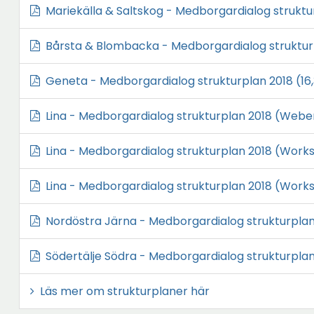
Mariekälla & Saltskog - Medborgardialog struktu
Bårsta & Blombacka - Medborgardialog struktur
Ö
Geneta - Medborgardialog strukturplan 2018
(16
p
Lina - Medborgardialog strukturplan 2018 (Web
p
n
Lina - Medborgardialog strukturplan 2018 (Works
a
i
Lina - Medborgardialog strukturplan 2018 (Work
n
y
Nordöstra Järna - Medborgardialog strukturplan 
t
Södertälje Södra - Medborgardialog strukturplan
t
f
Läs mer om strukturplaner här
ö