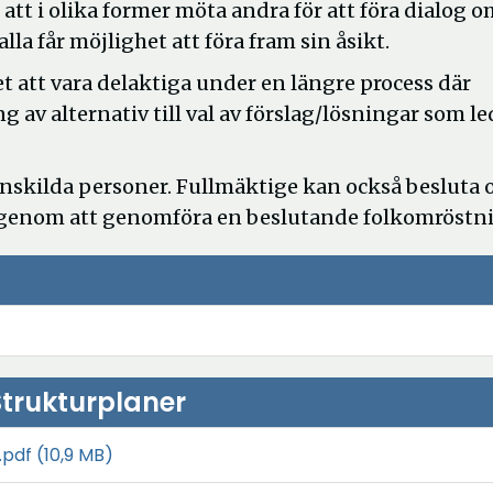
tt i olika former möta andra för att föra dialog o
lla får möjlighet att föra fram sin åsikt.
 att vara delaktiga under en längre process där
g av alternativ till val av förslag/lösningar som le
 enskilda personer. Fullmäktige kan också besluta
a genom att genomföra en beslutande folkomröstn
trukturplaner
.pdf
(10,9 MB)