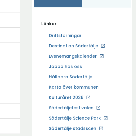
Länkar
Driftstörningar
Ö
Destination Södertälje
p
Evenemangskalender
p
Ö
Jobba hos oss
n
p
a
Hållbara Södertälje
p
i
Karta över kommunen
n
n
a
Kulturåret 2026
y
i
t
Södertäljefestivalen
n
t
Ö
Södertälje Science Park
y
f
p
t
Södertälje stadsscen
ö
p
t