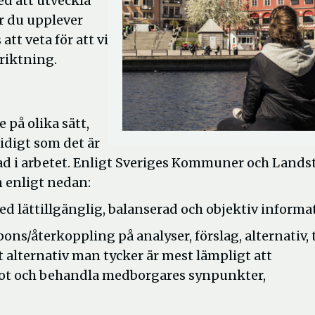
d att utveckla
r du upplever
 att veta för att vi
 riktning.
på olika sätt,
idigt som det är
rad i arbetet. Enligt Sveriges Kommuner och Lands
n enligt nedan:
d lättillgänglig, balanserad och objektiv informa
ns/återkoppling på analyser, förslag, alternativ, t
ket alternativ man tycker är mest lämpligt att
mot och behandla medborgares synpunkter,