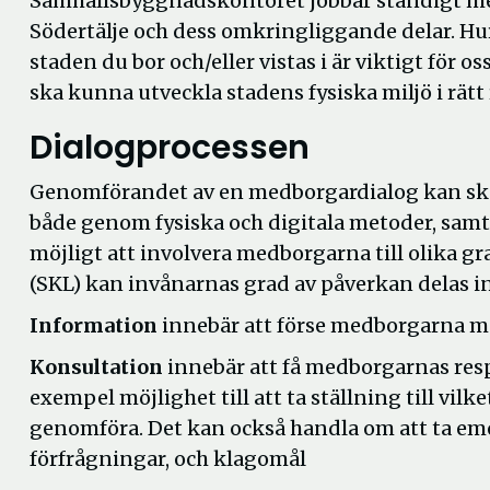
Samhällsbyggnadskontoret jobbar ständigt me
Södertälje och dess omkringliggande delar. Hu
staden du bor och/eller vistas i är viktigt för oss
ska kunna utveckla stadens fysiska miljö i rätt
Dialogprocessen
Genomförandet av en medborgardialog kan ske 
både genom fysiska och digitala metoder, samt
möjligt att involvera medborgarna till olika g
(SKL) kan invånarnas grad av påverkan delas i
Information
innebär att förse medborgarna me
Konsultation
innebär att få medborgarnas respo
exempel möjlighet till att ta ställning till vil
genomföra. Det kan också handla om att ta e
förfrågningar, och klagomål