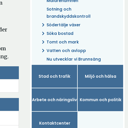
Mälarehamnen
m
Sotning och
brandskyddskontroll
chevron_right
Södertälje växer
der
chevron_right
Söka bostad
chevron_right
Tomt och mark
 om
chevron_right
Vatten och avlopp
ing.
Nu utvecklar vi Brunnsäng
Stad och trafik
Miljö och hälsa
Arbete och näringsliv
Kommun och politik
Kontaktcenter