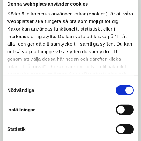
Läs mer och ta del av handlingarna här:
Denna webbplats använder cookies
Öppna
Detaljplan Kustbevakningen
Södertälje kommun använder kakor (cookies) för att våra
i
webbplatser ska fungera så bra som möjligt för dig.
nytt
Kakor kan användas funktionellt, statistiskt eller i
Detaljplan för del av
fönster
marknadsföringssyfte. Du kan välja att klicka på ”Tillåt
Björnfoten 1:54
alla” och ger då ditt samtycke till samtliga syften. Du kan
också välja att uppge vilka syften du samtycker till
Ett förslag till detaljplan för del av Björnfoten
genom att välja dessa här nedan och därefter klicka i
1:54 har upprättats av
rutan ”Tillåt urval”. Du kan när som helst ta tillbaka ditt
samhällsbyggnadskontoret.
samtycke genom att öppna CookieBot på vår sida och
Stadsbyggnadsnämnden har beslutat att skicka
klicka på ”Ta tillbaka samtycke”. Genom att klicka på
Samtyckesval
ut förslaget på granskning. Mellan den
17 juni
"Visa detaljer" kan du läsa om hur kakorna används och
Nödvändiga
2026
fram till och med
8 september 2026
kan
hur vi och våra leverantörer inhämtar och behandlar
du lämna synpunkt på förslaget.
personuppgifter.
Läs mer och ta del av handlingarna här:
Inställningar
Detaljplan för del av Björnfoten 1:54 - Södertälje
kommun
Statistik