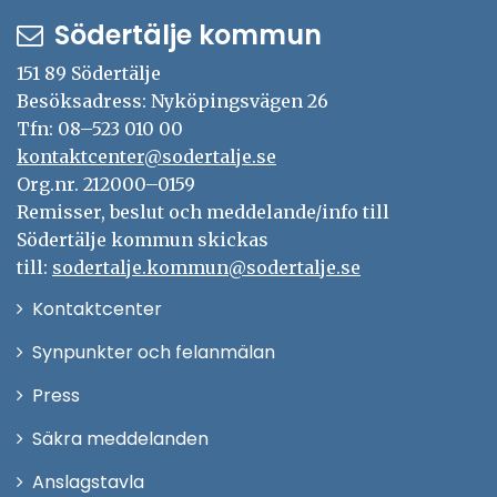
Södertälje kommun
151 89 Södertälje
Besöksadress: Nyköpingsvägen 26
Tfn: 08–523 010 00
kontaktcenter@sodertalje.se
Org.nr. 212000–0159
Remisser, beslut och meddelande/info till
Södertälje kommun skickas
till:
sodertalje.kommun@sodertalje.se
Öppna
Kontaktcenter
i
Synpunkter och felanmälan
nytt
Öppna
Press
fönster
i
Säkra meddelanden
nytt
Anslagstavla
fönster