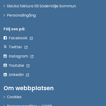
Skicka faktura till Södertälje kommun
Öppna
Personalingång
i
nytt
Följ oss på:
fönster
Facebook
Twitter
Instagram
Youtube
LinkedIn
Om webbplatsen
Cookies