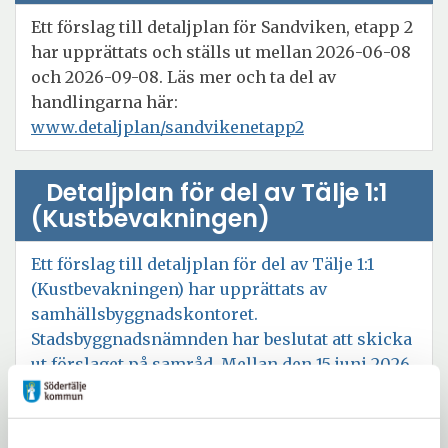
Ett förslag till detaljplan för Sandviken, etapp 2
har upprättats och ställs ut mellan 2026-06-08
och 2026-09-08. Läs mer och ta del av
handlingarna här:
Öppna
www.detaljplan/sandvikenetapp2
i
nytt
Detaljplan för del av Tälje 1:1
fönster
(Kustbevakningen)
Ett förslag till detaljplan för del av Tälje 1:1
(Kustbevakningen) har upprättats av
samhällsbyggnadskontoret.
Stadsbyggnadsnämnden har beslutat att skicka
ut förslaget på samråd. Mellan den 15 juni 2026
fram till och med den 14 augusti 2026 kan du
lämna synpunkter på förslaget.