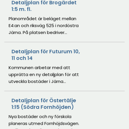
Detaljplan för Brogärdet
1:5 m. fl.
Planområdet är beläget mellan
E4:an och riksväg 525 i nordöstra
Järna. På platsen bedriver
Mikaelgården en läkepedagogisk
verksamhet som vilar på
Detaljplan för Futurum 10,
antroposofiska värderingar och en
11 och 14
helhetssyn på individens
utveckling.
Kommunen arbetar med att
upprätta en ny detaljplan för att
utveckla bostäder i Järna
centrum.
Detaljplan för Östertälje
1:15 (Södra Fornhöjden)
Nya bostäder och ny förskola
planeras utmed Fornhöjdsvägen.