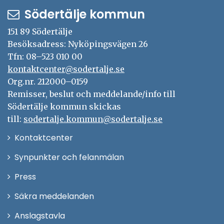
Södertälje kommun
151 89 Södertälje
Besöksadress: Nyköpingsvägen 26
Tfn: 08–523 010 00
kontaktcenter@sodertalje.se
Org.nr. 212000–0159
Remisser, beslut och meddelande/info till
Södertälje kommun skickas
till:
sodertalje.kommun@sodertalje.se
Öppna
Kontaktcenter
i
Synpunkter och felanmälan
nytt
Öppna
Press
fönster
i
Säkra meddelanden
nytt
Anslagstavla
fönster