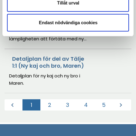
Tillåt urval
Detaljplan för Daldockan 1
Endast nödvändiga cookies
Rikshem som äger fastigheten
Daldockan 1 vill pröva
lämpligheten att förtäta med nya
bostäder på befintligt
parkeringsdäck.
Detaljplan för del av Tälje
1:1 (Ny kaj och bro, Maren)
Detaljplan för ny kaj och ny bro i
Maren.
1
2
3
4
5
chevron_left
chevron_right
(Aktuell)