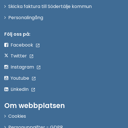
Skicka faktura till Södertälje kommun
Öppna
Personalingång
i
nytt
Följ oss på:
fönster
Facebook
Twitter
Instagram
Youtube
LinkedIn
Om webbplatsen
Cookies
Personuppgifter - GDPR