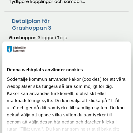
Tydligare kopplingar och samband
mellan Fornhöjden och
omkringliggande områden.
Detaljplan för
Gräshoppan 3
Gräshoppan 3 ligger i Tälje
området vilket är en central del i
utvecklingen av stadskärnan
enligt kommunens översiktsplan.
Planområdet ingår i Södertäljes
Denna webbplats använder cookies
Detaljplan för Ekgården
utbyggnadsstrategi med målet
1:16
Södertälje kommun använder kakor (cookies) för att våra
att expandera stadskärnan,
webbplatser ska fungera så bra som möjligt för dig.
skapa stationsnära områden och
Utveckling av småhusområde i
Kakor kan användas funktionellt, statistiskt eller i
utveckla stadsstråk. Den centrala
Ragnhildsborg.
marknadsföringssyfte. Du kan välja att klicka på ”Tillåt
platsen nära service och
alla” och ger då ditt samtycke till samtliga syften. Du kan
infrastruktur uppfyller strategins
Detaljplan för Molstaberg
också välja att uppge vilka syften du samtycker till
mål.
1:12 m.fl.
genom att välja dessa här nedan och därefter klicka i
rutan ”Tillåt urval”. Du kan när som helst ta tillbaka ditt
Molstaberg norra är ursprungligen