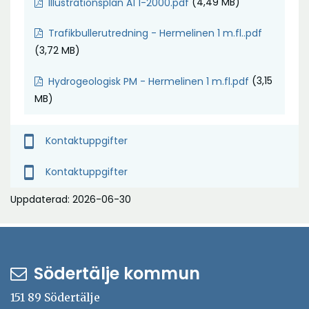
(4,49 MB)
Illustrationsplan A1 1-2000.pdf
Trafikbullerutredning - Hermelinen 1 m.fl..pdf
(3,72 MB)
(3,15
Hydrogeologisk PM - Hermelinen 1 m.fl.pdf
MB)
smartphone
Kontaktuppgifter
smartphone
Kontaktuppgifter
Uppdaterad: 2026-06-30
Södertälje kommun
151 89 Södertälje