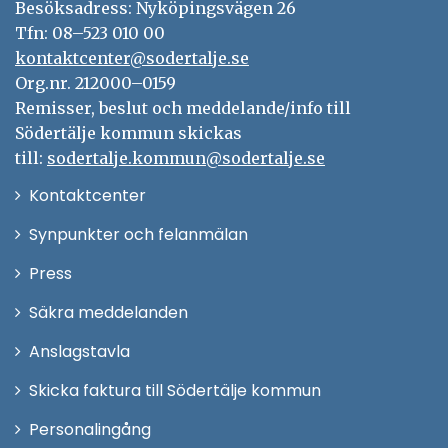
Besöksadress: Nyköpingsvägen 26
Tfn: 08–523 010 00
kontaktcenter@sodertalje.se
Org.nr. 212000–0159
Remisser, beslut och meddelande/info till
Södertälje kommun skickas
till:
sodertalje.kommun@sodertalje.se
Öppna
Kontaktcenter
i
Synpunkter och felanmälan
nytt
Öppna
Press
fönster
i
Säkra meddelanden
nytt
Anslagstavla
fönster
Skicka faktura till Södertälje kommun
Öppna
Personalingång