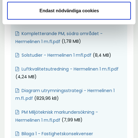
Endast nödvändiga cookies
Trafikutredning detaljplan för Hermelinen 1
(8,55 MB)
m.fl.pdf
Kompletterande PM, södra området -
(1,78 MB)
Hermelinen 1 m.fl.pdf
(8,4 MB)
Solstudier - Hermelinen 1 mfl.pdf
Luftkvalitetsutredning - Hermelinen 1 m.fl.pdf
(4,24 MB)
Diagram utrymningsstrategi - Hermelinen 1
(829,96 kB)
m.fl..pdf
PM Miljöteknisk markundersökning -
(7,99 MB)
Hermelinen 1 m.fl.pdf
Bilaga 1 - Fastighetskonsekvenser