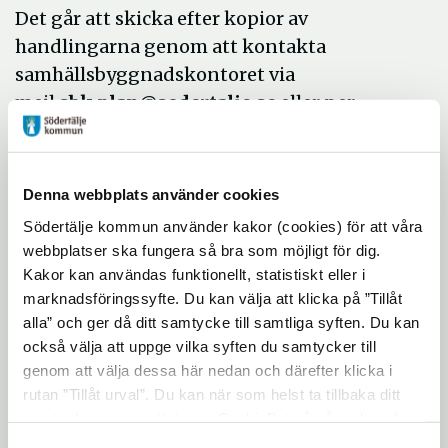
Det går att skicka efter kopior av
handlingarna genom att kontakta
samhällsbyggnadskontoret via
mejl
sbk.plan@sodertalje.se
eller per
telefon
08-523 010 00
(kommunens växel).
Samrådsmöte kommer att hållas i Södertälje
stadshus. Under mötet finns representanter
Denna webbplats använder cookies
från Södertälje kommun samt
Södertälje kommun använder kakor (cookies) för att våra
fastighetsägare på plats för att svara på
webbplatser ska fungera så bra som möjligt för dig.
Kakor kan användas funktionellt, statistiskt eller i
frågor.
marknadsföringssyfte. Du kan välja att klicka på ”Tillåt
Tid: 24 augusti 2026 kl. 18:00-20:00
alla” och ger då ditt samtycke till samtliga syften. Du kan
också välja att uppge vilka syften du samtycker till
Plats: Södertälje stadshus,
genom att välja dessa här nedan och därefter klicka i
Nyköpingsvägen 26
rutan ”Tillåt urval”. Du kan när som helst ta tillbaka ditt
samtycke genom att öppna CookieBot på vår sida och
klicka på ”Ta tillbaka samtycke”. Genom att klicka på