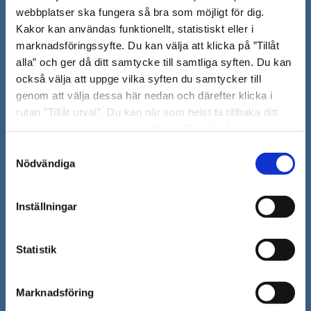
Tfn: 08–523 010 00
webbplatser ska fungera så bra som möjligt för dig.
kontaktcenter@sodertalje.se
Kakor kan användas funktionellt, statistiskt eller i
Org.nr. 212000–0159
marknadsföringssyfte. Du kan välja att klicka på ”Tillåt
Remisser, beslut och meddelande/info till
alla” och ger då ditt samtycke till samtliga syften. Du kan
också välja att uppge vilka syften du samtycker till
Södertälje kommun skickas
genom att välja dessa här nedan och därefter klicka i
till:
sodertalje.kommun@sodertalje.se
rutan ”Tillåt urval”. Du kan när som helst ta tillbaka ditt
Öppna
Kontaktcenter
samtycke genom att öppna CookieBot på vår sida och
i
klicka på ”Ta tillbaka samtycke”. Genom att klicka på
Synpunkter och felanmälan
Samtyckesval
nytt
"Visa detaljer" kan du läsa om hur kakorna används och
Nödvändiga
Öppna
Press
fönster
hur vi och våra leverantörer inhämtar och behandlar
i
personuppgifter.
Säkra meddelanden
Inställningar
nytt
Anslagstavla
fönster
Statistik
Skicka faktura till Södertälje kommun
Öppna
Personalingång
Marknadsföring
i