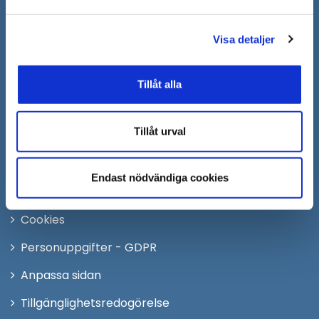
nytt
Följ oss på:
fönster
Visa detaljer
Facebook
Twitter
Tillåt alla
Instagram
Youtube
Tillåt urval
LinkedIn
Endast nödvändiga cookies
Om webbplatsen
Cookies
Personuppgifter - GDPR
Anpassa sidan
Tillgänglighetsredogörelse