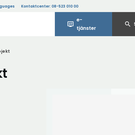
nguages
Kontaktcenter:
08-523 010 00
e-
display_settings
search
tjänster
jekt
kt