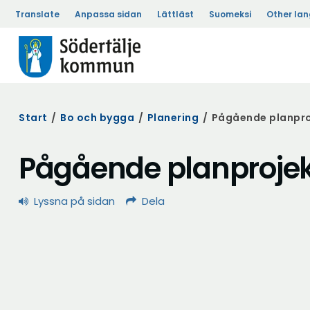
Translate
Anpassa sidan
Lättläst
Suomeksi
Other la
Start
/
Bo och bygga
/
Planering
/
Pågående planpro
Pågående planproje
Lyssna på sidan
Dela