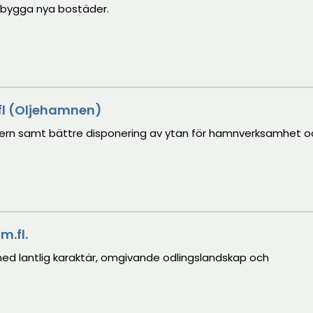
t bygga nya bostäder.
.fl (Oljehamnen)
tern samt bättre disponering av ytan för hamnverksamhet o
m.fl.
ed lantlig karaktär, omgivande odlingslandskap och