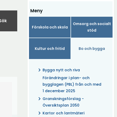
Meny
Sök
Omsorg och socialt
Förskola och skola
stöd
Kultur och fritid
Bo och bygga
chevron_right
Bygga nytt och riva
Förändringar i plan- och
bygglagen (PBL) från och med
1 december 2025
chevron_right
Granskningsförslag -
Översiktsplan 2050
chevron_right
Kartor och lantmäteri