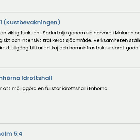
 1:1 (Kustbevakningen)
 viktig funktion i Södertälje genom sin närvaro i Mälaren o
giskt och intensivt trafikerat sjöområde. Verksamheten ställ
irekt tillgång till farled, kaj och hamninfrastruktur samt goda
r. Den befintliga kuststationen uppfördes för
edrivs i dag och är inte anpassad till Kustbevakningens n
 är kajen i Västra Mälarehamnen i behov av omfattande renov
Enhörna Idrottshall
av att flytta stationen skapar därmed ett lämpligt tillfälle 
målsenliga och verksamhetsanpassade lokaler för Kustbevak
 att möjliggöra en fullstor idrottshall i Enhörna.
holm 5:4