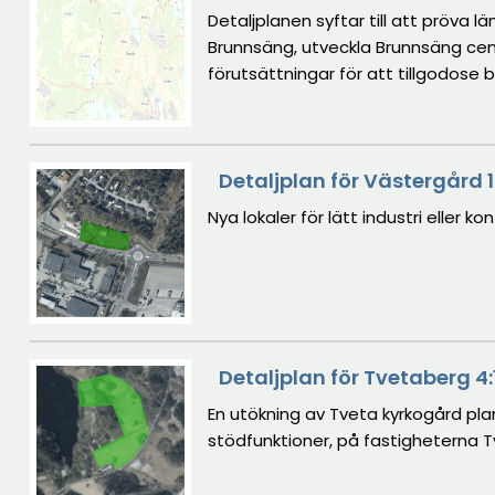
Detaljplanen syftar till att pröva
Brunnsäng, utveckla Brunnsäng cen
förutsättningar för att tillgodose 
Områdets parker och gaturum ska v
Brunnsängsparken.
Detaljplan för Västergård 1
Nya lokaler för lätt industri eller k
Detaljplan för Tvetaberg 4:
En utökning av Tveta kyrkogård p
stödfunktioner, på fastigheterna Tv