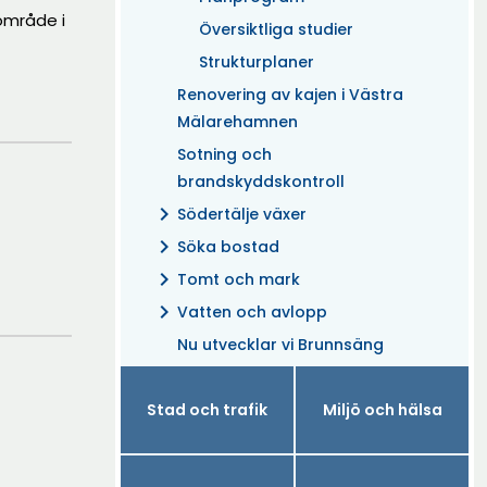
område i
Översiktliga studier
Strukturplaner
Renovering av kajen i Västra
Mälarehamnen
Sotning och
brandskyddskontroll
chevron_right
Södertälje växer
chevron_right
Söka bostad
chevron_right
Tomt och mark
chevron_right
Vatten och avlopp
Nu utvecklar vi Brunnsäng
Stad och trafik
Miljö och hälsa