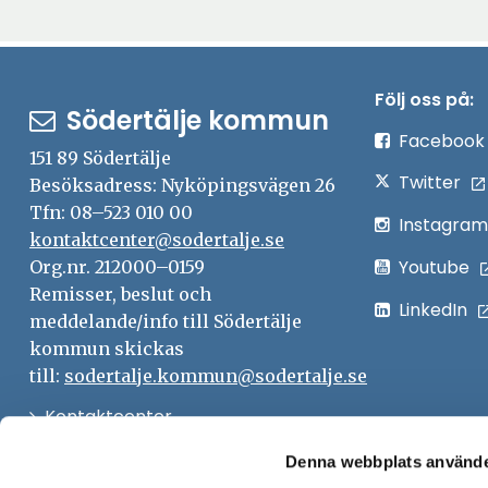
Följ oss på:
Södertälje kommun
Facebook
151 89 Södertälje
Twitter
Besöksadress: Nyköpingsvägen 26
Tfn: 08–523 010 00
Instagram
kontaktcenter@sodertalje.se
Youtube
Org.nr. 212000–0159
Remisser, beslut och
LinkedIn
meddelande/info till Södertälje
kommun skickas
till:
sodertalje.kommun@sodertalje.se
Öppna
Kontaktcenter
i
Synpunkter och felanmälan
Denna webbplats använde
nytt