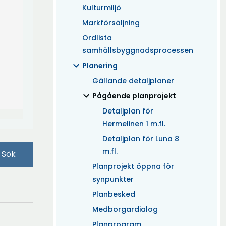
Kulturmiljö
Markförsäljning
Ordlista
samhällsbyggnadsprocessen
expand_more
Planering
Gällande detaljplaner
expand_more
(Aktuell)
Pågående planprojekt
Detaljplan för
Hermelinen 1 m.fl.
Detaljplan för Luna 8
m.fl.
Sök
Planprojekt öppna för
synpunkter
Planbesked
Medborgardialog
Planprogram