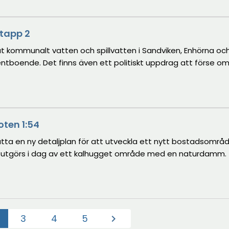
etapp 2
t kommunalt vatten och spillvatten i Sandviken, Enhörna och
ntboende. Det finns även ett politiskt uppdrag att förse o
oten 1:54
a en ny detaljplan för att utveckla ett nytt bostadsområd
en utgörs i dag av ett kalhugget område med en naturdamm.
3
4
5
chevron_right
Aktuell)