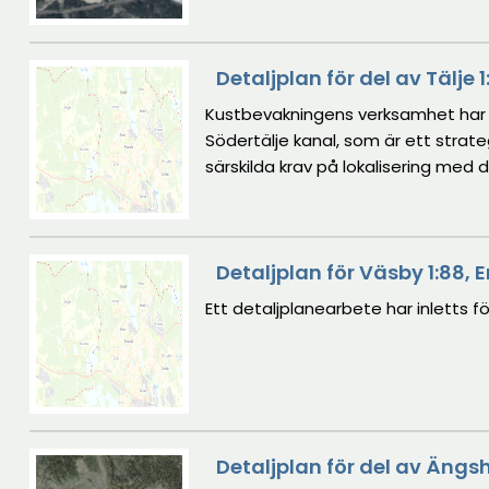
Detaljplan för del av Tälje
Kustbevakningens verksamhet har en
Södertälje kanal, som är ett strate
särskilda krav på lokalisering med d
operativa förutsättningar för tillsyn, beredskap och insatse
en mindre verksamhet än den som b
eller långsiktiga behov. Samtidigt
Detaljplan för Väsby 1:88, 
Renoveringen av kajen och behovet 
planera för nya, långsiktigt ända
Ett detaljplanearbete har inletts för
inom området.
Detaljplan för del av Ängs