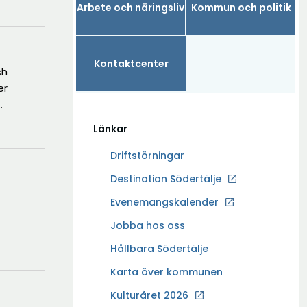
Arbete och näringsliv
Kommun och politik
Kontaktcenter
ch
er
Länkar
uvarande
ering.
Driftstörningar
att
Ö
Destination Södertälje
ningen
p
Evenemangskalender
p
Ö
Jobba hos oss
n
p
a
Hållbara Södertälje
p
i
Karta över kommunen
n
n
a
Kulturåret 2026
y