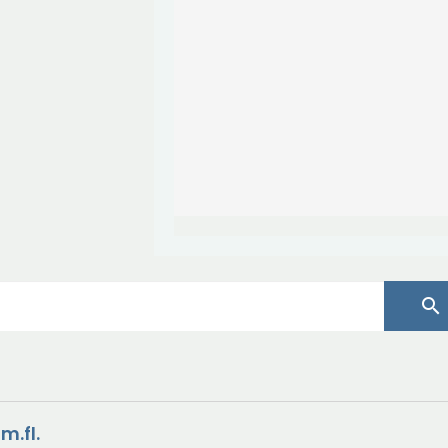
search
m.fl.