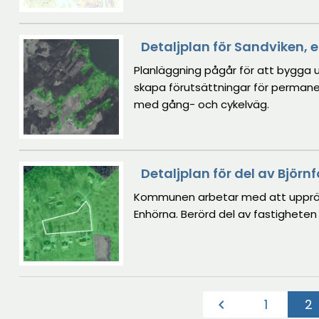
Detaljplan för Sandviken, 
Planläggning pågår för att bygga u
skapa förutsättningar för permane
med gång- och cykelväg.
Detaljplan för del av Björnf
Kommunen arbetar med att upprätt
Enhörna. Berörd del av fastighet
1
2
chevron_left
(