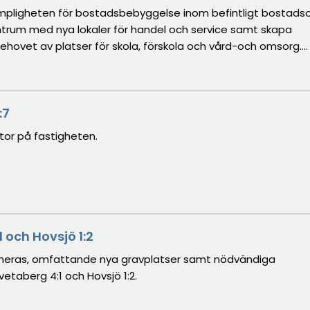
 lämpligheten för bostadsbebyggelse inom befintligt bostads
trum med nya lokaler för handel och service samt skapa
behovet av platser för skola, förskola och vård-och omsorg.
idareutvecklas med särskilt fokus på Birkavägen och
:7
ontor på fastigheten.
1 och Hovsjö 1:2
laneras, omfattande nya gravplatser samt nödvändiga
etaberg 4:1 och Hovsjö 1:2.