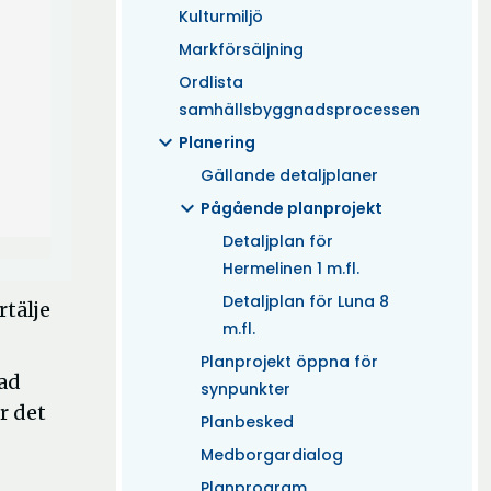
Kulturmiljö
Markförsäljning
Ordlista
samhällsbyggnadsprocessen
expand_more
Planering
Gällande detaljplaner
expand_more
Pågående planprojekt
Detaljplan för
Hermelinen 1 m.fl.
Detaljplan för Luna 8
rtälje
m.fl.
Planprojekt öppna för
rad
synpunkter
r det
Planbesked
Medborgardialog
Planprogram