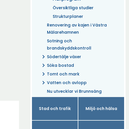
Översiktliga studier
Strukturplaner
Renovering av kajen i Västra
Mälarehamnen
Sotning och
brandskyddskontroll
chevron_right
Södertälje växer
chevron_right
Söka bostad
chevron_right
Tomt och mark
chevron_right
Vatten och avlopp
Nu utvecklar vi Brunnsäng
Stad och trafik
Miljö och hälsa