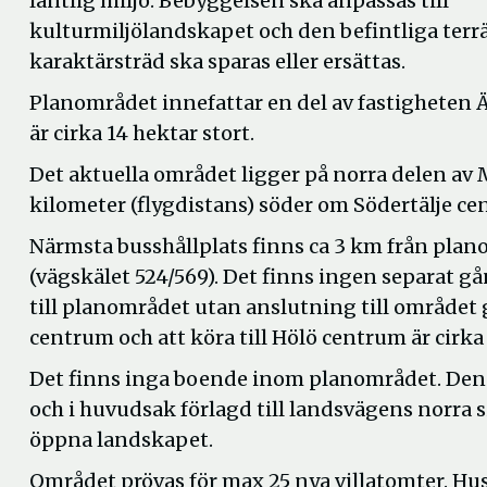
lantlig miljö. Bebyggelsen ska anpassas till
kulturmiljölandskapet och den befintliga terr
karaktärsträd ska sparas eller ersättas.
Planområdet innefattar en del av fastigheten 
är cirka 14 hektar stort.
Det aktuella området ligger på norra delen av 
kilometer (flygdistans) söder om Södertälje ce
Närmsta busshållplats finns ca 3 km från pla
(vägskälet 524/569). Det finns ingen separat g
till planområdet utan anslutning till området gö
centrum och att köra till Hölö centrum är cirka
Det finns inga boende inom planområdet. Den b
och i huvudsak förlagd till landsvägens norra s
öppna landskapet.
Området prövas för max 25 nya villatomter. Hus