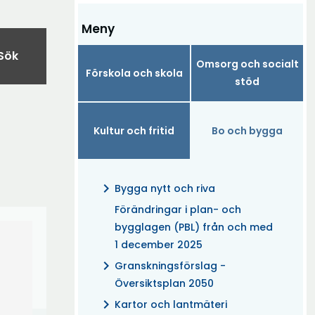
Meny
Sök
Omsorg och socialt
Förskola och skola
stöd
Kultur och fritid
Bo och bygga
chevron_right
Bygga nytt och riva
Förändringar i plan- och
bygglagen (PBL) från och med
1 december 2025
chevron_right
Granskningsförslag -
Översiktsplan 2050
chevron_right
Kartor och lantmäteri