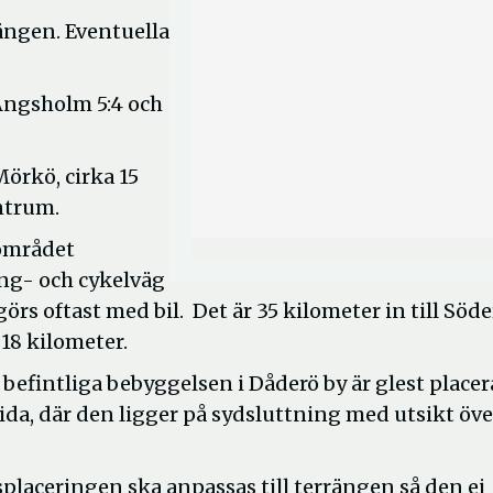
ängen. Eventuella
Ängsholm 5:4 och
Mörkö, cirka 15
ntrum.
nområdet
ång- och cykelväg
rs oftast med bil. Det är 35 kilometer in till Söde
 18 kilometer.
efintliga bebyggelsen i Dåderö by är glest place
ida, där den ligger på sydsluttning med utsikt öve
placeringen ska anpassas till terrängen så den ej