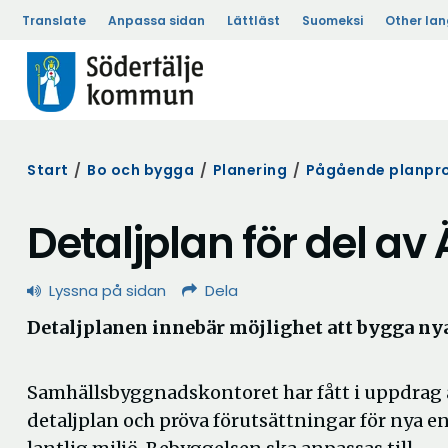
Translate
Anpassa sidan
Lättläst
Suomeksi
Other la
Start
/
Bo och bygga
/
Planering
/
Pågående planpro
Detaljplan för del a
Lyssna på sidan
Dela
Detaljplanen innebär möjlighet att bygga nya
Samhällsbyggnadskontoret har fått i uppdrag 
detaljplan och pröva förutsättningar för nya e