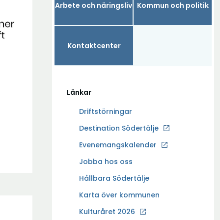
Arbete och näringsliv
Kommun och politik
Kontaktcenter
Länkar
Driftstörningar
Ö
Destination Södertälje
p
Evenemangskalender
p
Ö
Jobba hos oss
n
p
a
Hållbara Södertälje
p
i
Karta över kommunen
n
n
a
Kulturåret 2026
y