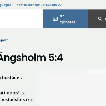
nguages
Kontaktcenter:
08-523 010 00
e-
display_settings
search
tjänster
jekt
v Ängsholm 5:4
 bostäder.
att upprätta
nbostadshus i en