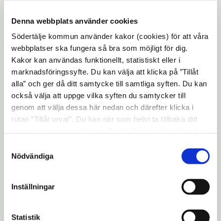
Samråd beräknas ske kvartal 2 2026
Denna webbplats använder cookies
Granskning beräknas ske kvartal 1 2027
Södertälje kommun använder kakor (cookies) för att våra
Antagande beräknas ske kvartal 3 2027
webbplatser ska fungera så bra som möjligt för dig.
Kakor kan användas funktionellt, statistiskt eller i
Detta pågår just nu
marknadsföringssyfte. Du kan välja att klicka på ”Tillåt
alla” och ger då ditt samtycke till samtliga syften. Du kan
Vi har nu påbörjat arbetet med detaljplanen.
också välja att uppge vilka syften du samtycker till
I detta skede kommer flera utredningar att
genom att välja dessa här nedan och därefter klicka i
genomföras för att säkerställa att alla
rutan ”Tillåt urval”. Du kan när som helst ta tillbaka ditt
aspekter av planen är välgrundade och
samtycke genom att öppna CookieBot på vår sida och
genomtänkta. Baserat på resultaten från
klicka på ”Ta tillbaka samtycke”. Genom att klicka på
Samtyckesval
"Visa detaljer" kan du läsa om hur kakorna används och
dessa utredningar kommer vi att ta fram ett
Nödvändiga
hur vi och våra leverantörer inhämtar och behandlar
planförslag. Detta planförslag kommer
personuppgifter.
sedan att skickas ut på samråd för att
Inställningar
involvera och inhämta synpunkter från
allmänheten och berörda parter.
Statistik