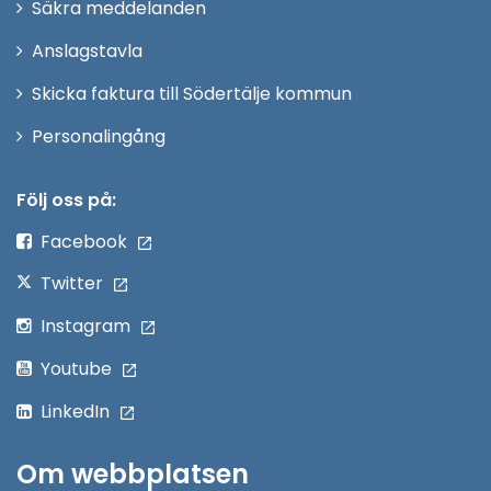
Säkra meddelanden
nytt
Anslagstavla
fönster
Skicka faktura till Södertälje kommun
Öppna
Personalingång
i
nytt
Följ oss på:
fönster
Facebook
Twitter
Instagram
Youtube
LinkedIn
Om webbplatsen