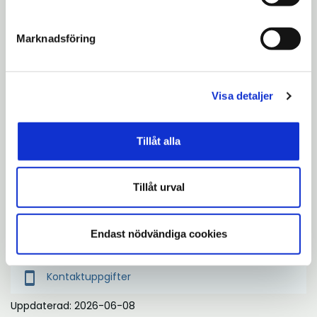
Marknadsföring
Visa detaljer
Tillåt alla
Ärendeinformation
Tillåt urval
Diarienummer: SBN 2024/000055
Gräshoppan 3
Endast nödvändiga cookies
smartphone
Kontaktuppgifter
Uppdaterad: 2026-06-08