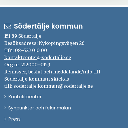
Södertälje kommun
151 89 Södertälje
Besöksadress: Nyköpingsvägen 26
Tfn: 08–523 010 00
kontaktcenter@sodertalje.se
Org.nr. 212000–0159
Remisser, beslut och meddelande/info till
Södertälje kommun skickas
till:
sodertalje.kommun@sodertalje.se
Öppna
Kontaktcenter
i
Synpunkter och felanmälan
nytt
Öppna
Press
fönster
i