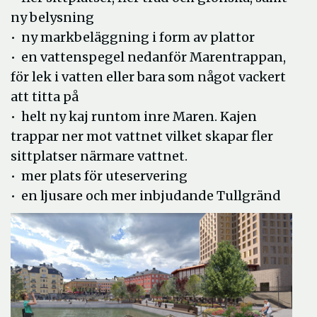
ny belysning
• ny markbeläggning i form av plattor
• en vattenspegel nedanför Marentrappan,
för lek i vatten eller bara som något vackert
att titta på
• helt ny kaj runtom inre Maren. Kajen
trappar ner mot vattnet vilket skapar fler
sittplatser närmare vattnet.
• mer plats för uteservering
• en ljusare och mer inbjudande Tullgränd