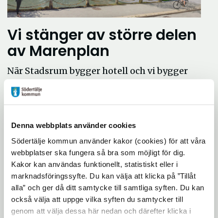
Vi stänger av större delen
av Marenplan
När Stadsrum bygger hotell och vi bygger
om Marenplan samtidigt kommer större
delen av Marenplan att stängas av. Det
innebär att:
• Gångpassagen mellan nya hotellet och
Denna webbplats använder cookies
kajen mot vattnet stängs av. För att ta dig
Södertälje kommun använder kakor (cookies) för att våra
från Marentrappan till Slussgatan, gå runt
webbplatser ska fungera så bra som möjligt för dig.
Kakor kan användas funktionellt, statistiskt eller i
via Ekdalsgatan eller via
marknadsföringssyfte. Du kan välja att klicka på ”Tillåt
Strandgatan/kajpromenaden och
alla” och ger då ditt samtycke till samtliga syften. Du kan
Marenbron.
också välja att uppge vilka syften du samtycker till
• Strandgatan är fortsatt öppen.
genom att välja dessa här nedan och därefter klicka i