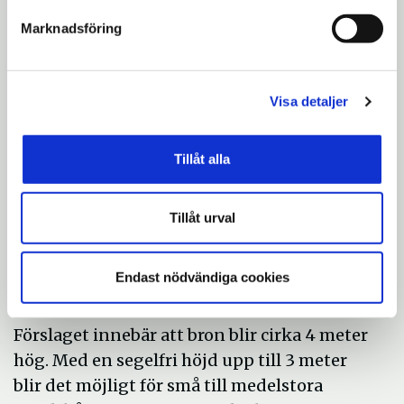
fast högre bro som är det förslag som ska
Marknadsföring
utredas vidare, efter beslut i Tekniska
nämnden 14 februari.
Visa detaljer
Tillåt alla
Tillåt urval
Endast nödvändiga cookies
Förslaget fast högre bro
Förslaget innebär att bron blir cirka 4 meter
hög. Med en segelfri höjd upp till 3 meter
blir det möjligt för små till medelstora