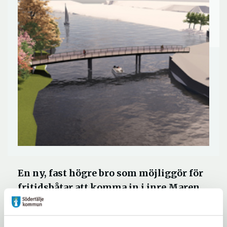
En ny, fast högre bro som möjliggör för
fritidsbåtar att komma in i inre Maren.
Det är det alternativ av ny Marenbro
som ska fortsätta utredas, efter beslut i