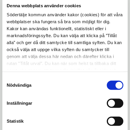
Tekniska nämnden.
Denna webbplats använder cookies
Södertälje kommun använder kakor (cookies) för att våra
Det har länge funnits en politisk vilja om att
webbplatser ska fungera så bra som möjligt för dig.
det återigen ska bli möjligt att åka in med
Kakor kan användas funktionellt, statistiskt eller i
marknadsföringssyfte. Du kan välja att klicka på ”Tillåt
småbåtar i inre Maren. Idag är det inte
alla” och ger då ditt samtycke till samtliga syften. Du kan
möjligt eftersom den nuvarande Marenbron
också välja att uppge vilka syften du samtycker till
inte är konstruerad för att kunna öppnas.
genom att välja dessa här nedan och därefter klicka i
För att utveckla Maren har
rutan ”Tillåt urval”. Du kan när som helst ta tillbaka ditt
samtycke genom att öppna CookieBot på vår sida och
Samhällsbyggnadskontoret fått i uppgift
klicka på ”Ta tillbaka samtycke”. Genom att klicka på
Samtyckesval
att ta fram en utredning som visar på vilka
"Visa detaljer" kan du läsa om hur kakorna används och
Nödvändiga
möjligheter som finns för att tillåta
hur vi och våra leverantörer inhämtar och behandlar
båttrafik i inre Maren.
personuppgifter.
Inställningar
Alternativen som Tekniska nämnden fick ta
ställning till är fast, hög välvd bro, låg fast
Statistik
bro eller öppningsbar bro. Det blir alltså en