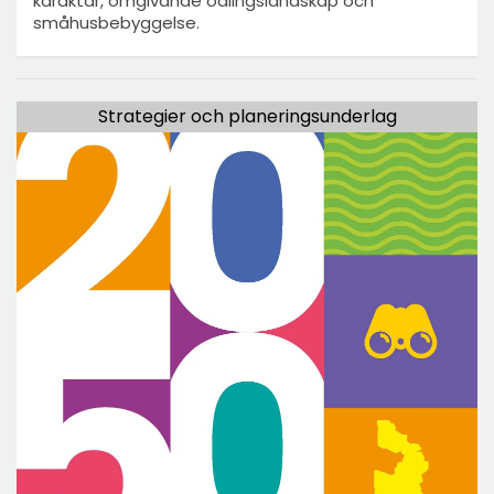
karaktär, omgivande odlingslandskap och
småhusbebyggelse.
Strategier och planeringsunderlag