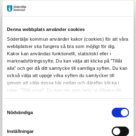
Strategier och planeringsunderlag
Denna webbplats använder cookies
Södertälje kommun använder kakor (cookies) för att våra
webbplatser ska fungera så bra som möjligt för dig.
Kakor kan användas funktionellt, statistiskt eller i
marknadsföringssyfte. Du kan välja att klicka på ”Tillåt
alla” och ger då ditt samtycke till samtliga syften. Du kan
Utbyggnadsstrategi
också välja att uppge vilka syften du samtycker till
Utbyggnadsstrategin beskriver var och hur
genom att välja dessa här nedan och därefter klicka i
förtätning samt bostadsbyggande ska ske. Arbetet
rutan ”Tillåt urval”. Du kan när som helst ta tillbaka ditt
är vägledande för, bland annat, kommande
samtycke genom att öppna CookieBot på vår sida och
detaljplaner, strukturplaner och program samt för
klicka på ”Ta tillbaka samtycke”. Genom att klicka på
Samtyckesval
investeringar i offentliga miljöer, verksamheter och
"Visa detaljer" kan du läsa om hur kakorna används och
Nödvändiga
infrastruktur. Strategin fungerar som ett
komplement till översiktsplanen.
hur vi och våra leverantörer inhämtar och behandlar
personuppgifter.
Inställningar