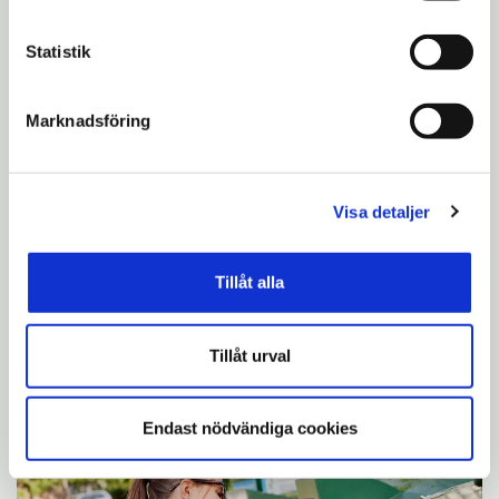
Strategier och planeringsunderlag
Statistik
Marknadsföring
Visa detaljer
Arkitekturstrategi
Tillåt alla
Södertälje kommuns första arkitekturstrategi är
framtagen. Strategin ska vara vägledande i
arbetet med att bygga stad men också sprida
Tillåt urval
kunskap om vad god arkitektur är.
Endast nödvändiga cookies
Strategier och planeringsunderlag