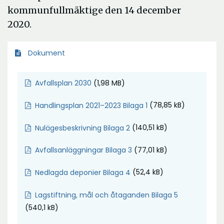
kommunfullmäktige den 14 december
2020.
Dokument
Ö
(1,98 MB)
Avfallsplan 2030
p
Ö
(78,85 kB)
Handlingsplan 2021–2023 Bilaga 1
p
p
n
Ö
(140,51 kB)
Nulägesbeskrivning Bilaga 2
p
a
p
n
i
Ö
(77,01 kB)
Avfallsanläggningar Bilaga 3
p
a
n
p
n
i
y
Ö
(52,4 kB)
Nedlagda deponier Bilaga 4
p
a
n
t
p
n
i
y
Ö
Lagstiftning, mål och åtaganden Bilaga 5
t
p
a
n
t
p
(540,1 kB)
f
n
i
y
t
p
ö
a