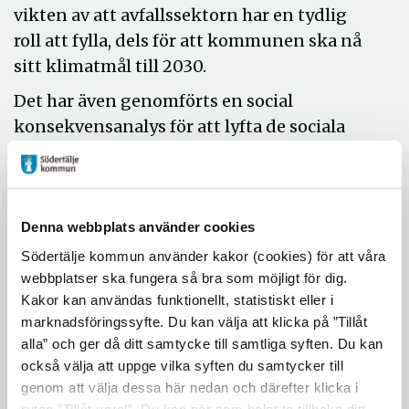
vikten av att avfallssektorn har en tydlig
roll att fylla, dels för att kommunen ska nå
sitt klimatmål till 2030.
Det har även genomförts en social
konsekvensanalys för att lyfta de sociala
aspekterna kopplade till resurs- och
avfallshantering.
Avfallsplanens syfte är att
Denna webbplats använder cookies
bidra till:
Södertälje kommun använder kakor (cookies) för att våra
hållbar resurshantering i samhället och
webbplatser ska fungera så bra som möjligt för dig.
Kakor kan användas funktionellt, statistiskt eller i
marknadsföringssyfte. Du kan välja att klicka på ”Tillåt
att avfallets påverkan på och risker för
alla” och ger då ditt samtycke till samtliga syften. Du kan
hälsa, miljö och klimat minimeras och
också välja att uppge vilka syften du samtycker till
att främja social hållbarhet.
genom att välja dessa här nedan och därefter klicka i
rutan ”Tillåt urval”. Du kan när som helst ta tillbaka ditt