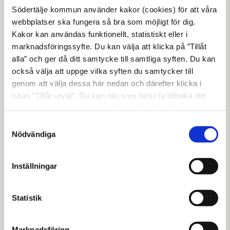
Syftet med programmet är att fungera som
Södertälje kommun använder kakor (cookies) för att våra
ett diskussionsunderlag för den
webbplatser ska fungera så bra som möjligt för dig.
förestående utvecklingen av Södertälje
Kakor kan användas funktionellt, statistiskt eller i
stadskärna samt att fungera som formellt
marknadsföringssyfte. Du kan välja att klicka på ”Tillåt
alla” och ger då ditt samtycke till samtliga syften. Du kan
program för kommande detaljplaner. Det
också välja att uppge vilka syften du samtycker till
övergripande syftet är att förmedla en
genom att välja dessa här nedan och därefter klicka i
tydlig helhetsbild av en möjlig utveckling i
rutan ”Tillåt urval”. Du kan när som helst ta tillbaka ditt
innersta Södertälje samt visa på områdets
samtycke genom att öppna CookieBot på vår sida och
förutsättningar och potential.
klicka på ”Ta tillbaka samtycke”. Genom att klicka på
Samtyckesval
Övergripande frågor rörande bl. a.
"Visa detaljer" kan du läsa om hur kakorna används och
Nödvändiga
hur vi och våra leverantörer inhämtar och behandlar
miljöpåverkan, rekreation, offentlig och
personuppgifter.
kommersiell service, trafikstruktur,
Inställningar
kollektivtrafik m.m. behöver ses i ett större
sammanhang och kan inte hanteras inom
Statistik
ramen för de kommande enskilda
detaljplanerna.
Marknadsföring