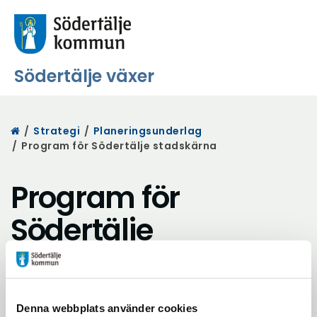
Södertälje växer
Start
/
Strategi
/
Planeringsunderlag
/
Program för Södertälje stadskärna
Program för
Södertälje
stadskärna
Lyssna på sidan
Dela
Denna webbplats använder cookies