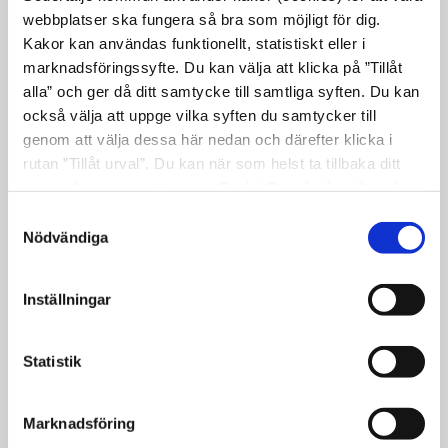
webbplatser ska fungera så bra som möjligt för dig.
Just nu pågår revidering av VA-policyn samt
Kakor kan användas funktionellt, statistiskt eller i
marknadsföringssyfte. Du kan välja att klicka på ”Tillåt
VA-planen. En dagvattenplan håller också
alla” och ger då ditt samtycke till samtliga syften. Du kan
på att tas fram.
också välja att uppge vilka syften du samtycker till
Styrdokument för
genom att välja dessa här nedan och därefter klicka i
rutan ”Tillåt urval”. Du kan när som helst ta tillbaka ditt
strategisk VA-planering:
samtycke genom att öppna CookieBot på vår sida och
klicka på ”Ta tillbaka samtycke”. Genom att klicka på
Samtyckesval
VA-policy
"Visa detaljer" kan du läsa om hur kakorna används och
Nödvändiga
hur vi och våra leverantörer inhämtar och behandlar
Beskriver inriktning för arbetet med vatten,
personuppgifter.
avlopp och dagvatten.
Inställningar
VA-plan
Statistik
VA-planen är ett av kommunens
styrdokument för den strategiska VA-
Marknadsföring
planeringen och innehåller bland annat en