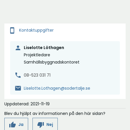
smartphone
Kontaktuppgifter
person
Liselotte Löthagen
Projektledare
Samhällsbyggnadskontoret
phone
08-523 031 71
mail
Liselotte.Lothagen@sodertalje.se
Uppdaterad: 2021-11-19
Blev du hjälpt av informationen på den här sidan?
thumb_up
thumb_down
Ja
Nej