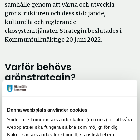
samhälle genom att värna och utveckla
grönstrukturen och dess stödjande,
kulturella och reglerande
ekosystemtjänster. Strategin beslutades i
Kommunfullmäktige 20 juni 2022.
Varför behövs
grönstrategin?
I en kommun som växer ställs det stora krav
på samhällsplaneringen att möta den stora
efterfrågan på mark samtidigt som man
Denna webbplats använder cookies
bereder tillräcklig plats för biologisk
Södertälje kommun använder kakor (cookies) för att våra
mångfald, rekreation och
webbplatser ska fungera så bra som möjligt för dig.
klimatanpassning. Grönstrategin lyfter
Kakor kan användas funktionellt, statistiskt eller i