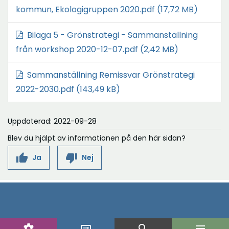
i
t
n
Ö
kommun, Ekologigruppen 2020.pdf
(17,72 MB)
n
n
t
s
p
a
y
f
Bilaga 5 - Grönstrategi - Sammanställning
t
p
i
t
ö
Ö
från workshop 2020-12-07.pdf
e
(2,42 MB)
n
n
t
n
p
r
a
y
f
Sammanställning Remissvar Grönstrategi
s
p
i
t
ö
Ö
2022-2030.pdf
(143,49 kB)
t
n
n
t
n
p
e
a
y
f
s
p
r
i
Uppdaterad: 2022-09-28
t
ö
t
n
n
t
Blev du hjälpt av informationen på den här sidan?
n
e
a
y
f
s
thumb_up
thumb_down
Ja
r
Nej
i
t
ö
t
n
t
n
e
y
f
s
r
t
ö
t
t
n
e
settings
search
menu