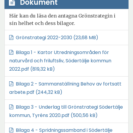
Dokument
Här kan du läsa den antagna Grönstrategin i
sin helhet och dess bilagor.
Ö
Grönstrategi 2022-2030
(23,68 MB)
p
Bilaga 1 - Kartor Utredningsområden för
p
naturvård och friluftsliv, Södertälje kommun
n
Ö
2022.pdf
(819,32 kB)
a
p
i
Bilaga 2 - Sammanställning Behov av fortsatt
p
n
Ö
arbete.pdf
(244,32 kB)
n
y
p
a
t
Bilaga 3 - Underlag till Grönstrategi Södertälje
p
i
t
Ö
kommun, Tyréns 2020.pdf
(500,56 kB)
n
n
f
p
a
y
ö
Bilaga 4 - Spridningssamband i Södertälje
p