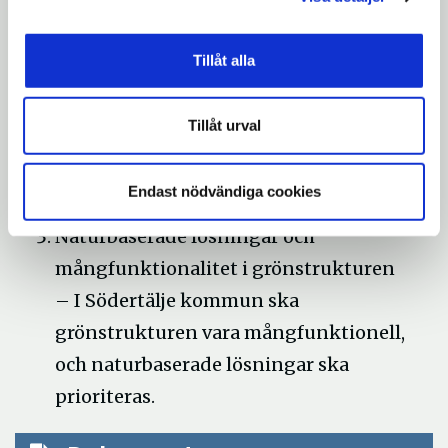
biologiska mångfalden bevaras och
stärkas
Tillåt alla
Gröna miljöer för hälsa och
välbefinnande – I Södertälje kommun
Tillåt urval
ska alla invånare ha tillgång till parker,
naturområden och grönska av hög
Endast nödvändiga cookies
kvalitet
Naturbaserade lösningar och
mångfunktionalitet i grönstrukturen
– I Södertälje kommun ska
grönstrukturen vara mångfunktionell,
och naturbaserade lösningar ska
prioriteras.