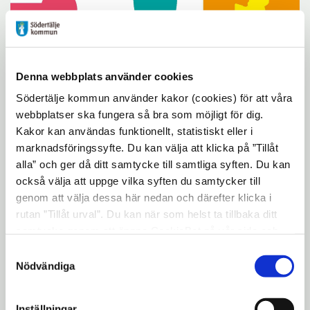
Denna webbplats använder cookies
Översiktsplan 2050
Södertälje kommun använder kakor (cookies) för att våra
Södertälje kommun håller på att ta fram en ny
översiktsplan: Framtid Södertälje – Översiktsplan
webbplatser ska fungera så bra som möjligt för dig.
2050. Översiktsplanen var ute på granskning mellan
Kakor kan användas funktionellt, statistiskt eller i
den 19 juni och den 30 september 2025.
marknadsföringssyfte. Du kan välja att klicka på ”Tillåt
alla” och ger då ditt samtycke till samtliga syften. Du kan
också välja att uppge vilka syften du samtycker till
genom att välja dessa här nedan och därefter klicka i
Strategier och planeringsunderlag
rutan ”Tillåt urval”. Du kan när som helst ta tillbaka ditt
Gällande översiktsplan
samtycke genom att öppna CookieBot på vår sida och
klicka på ”Ta tillbaka samtycke”. Genom att klicka på
Samtyckesval
Framtid Södertälje 2013-2030 är kommunens
"Visa detaljer" kan du läsa om hur kakorna används och
Nödvändiga
gällande översiktsplan. Den antogs 2013 och gäller
fram till att en ny översiktsplan tas fram, eller som
hur vi och våra leverantörer inhämtar och behandlar
längst till 2030.
personuppgifter.
Inställningar