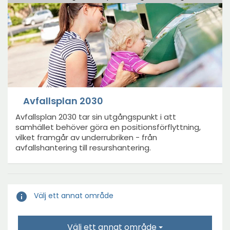
Avfallsplan 2030
Avfallsplan 2030 tar sin utgångspunkt i att
samhället behöver göra en positionsförflyttning,
vilket framgår av underrubriken - från
avfallshantering till resurshantering.
info
Välj ett annat område
Välj ett annat område