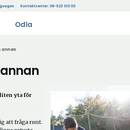
nguages
Kontaktcenter:
08-523 010 00
Odla
n annan
n annan
iten yta för
 att fråga runt.