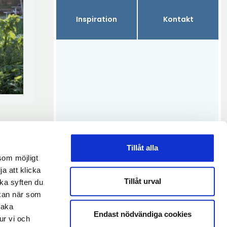
Inspiration
Kontakt
Tillåt alla
som möjligt
ja att klicka
Tillåt urval
lka syften du
 kan när som
baka
Endast nödvändiga cookies
ur vi och