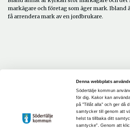
Bland annat är kyrkan stor markägare och det 
markägare och företag som äger mark. Ibland är
få arrendera mark av en jordbrukare.
Denna webbplats använde
Södertälje kommun använde
Uppdaterad: 2026-06-30
för dig. Kakor kan användas
Blev du hjälpt av informationen på den här sidan?
på ”Tillåt alla” och ger då
samtycker till genom att vä
thumb_up
thumb_down
Ja
Nej
helst ta tillbaka ditt samt
samtycke”. Genom att klic