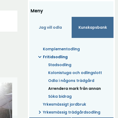
Meny
Jag vill odla
Kunskapsbank
Komplementodling
expand_more
Fritidsodling
Stadsodling
Kolonistuga och odlingslott
Odla i någons trädgård
(Aktuell)
Arrendera mark från annan
Söka bidrag
Yrkesmässigt jordbruk
chevron_right
Yrkesmässig trädgårdsodling