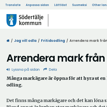
Translate
Anpassa sidan
Lättläst
Suomeksi
Other la
Start
/
Jag vill odla
/
Fritidsodling
/
Arrendera mark frå
Arrendera mark frå
Lyssna på sidan
Dela
Många markägare är öppna för att hyra ut en l
odling.
Det finns många markägare och det kan löna sig