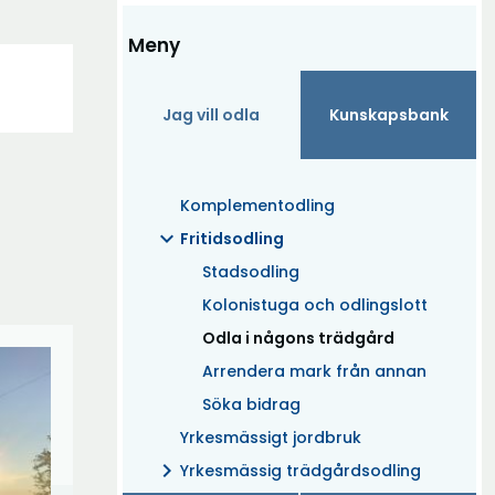
Meny
Jag vill odla
Kunskapsbank
Komplementodling
expand_more
Fritidsodling
Stadsodling
Kolonistuga och odlingslott
(Aktuell)
Odla i någons trädgård
Arrendera mark från annan
Söka bidrag
Yrkesmässigt jordbruk
chevron_right
Yrkesmässig trädgårdsodling