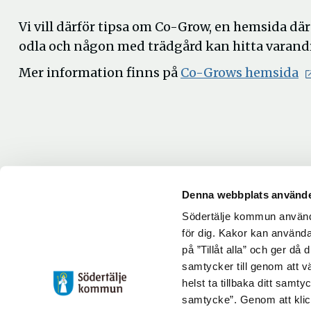
Vi vill därför tipsa om Co-Grow, en hemsida dä
odla och någon med trädgård kan hitta varand
Ö
Mer information finns på
Co-Grows hemsida
i
n
fö
Denna webbplats använde
Södertälje kommun använde
Uppdaterad: 2026-06-30
för dig. Kakor kan användas
Blev du hjälpt av informationen på den här sidan?
på ”Tillåt alla” och ger då
samtycker till genom att vä
thumb_up
thumb_down
Ja
Nej
helst ta tillbaka ditt samt
samtycke”. Genom att klic