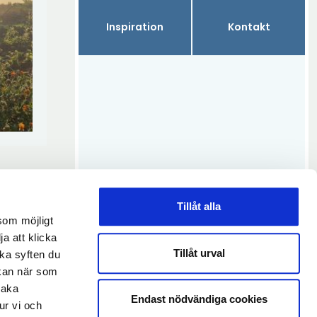
Inspiration
Kontakt
Tillåt alla
som möjligt
ja att klicka
Tillåt urval
lka syften du
 kan när som
baka
Endast nödvändiga cookies
ur vi och