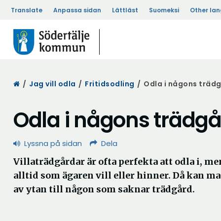
Translate
Anpassa sidan
Lättläst
Suomeksi
Other la
Start
/
Jag vill odla
/
Fritidsodling
/
Odla i någons träd
Odla i någons trädg
Lyssna på sidan
Dela
Villaträdgårdar är ofta perfekta att odla i, me
alltid som ägaren vill eller hinner. Då kan m
av ytan till någon som saknar trädgård.