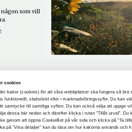
r någon som vill
ra.
ppna
ytt
nster
r cookies
r kakor (cookies) för att våra webbplatser ska fungera så bra 
 funktionellt, statistiskt eller i marknadsföringssyfte. Du kan väl
 ditt samtycke till samtliga syften. Du kan också välja att uppge vi
lja dessa här nedan och därefter klicka i rutan ”Tillåt urval”. Du
ycke genom att öppna CookieBot på vår sida och klicka på ”Ta till
ka på "Visa detaljer" kan du läsa om hur kakorna används och h