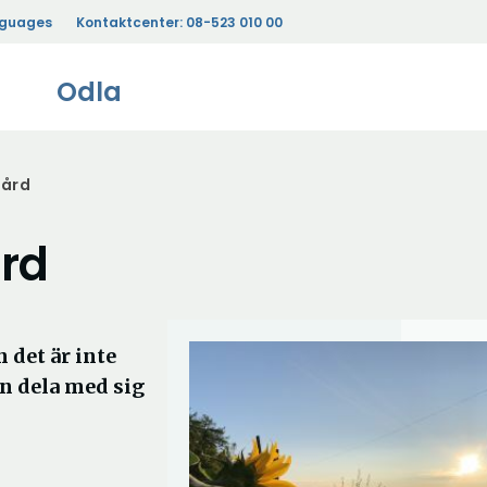
nguages
Kontaktcenter:
08-523 010 00
Odla
gård
ård
n det är inte
an dela med sig