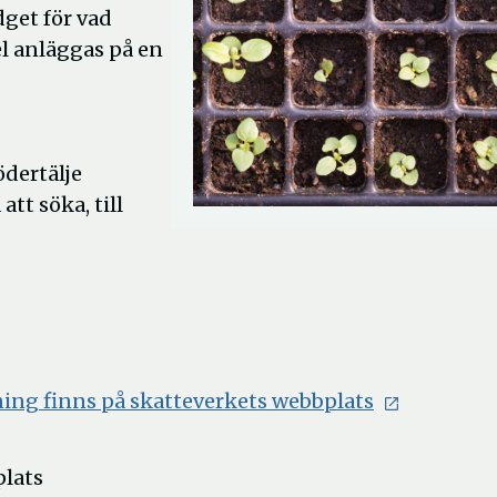
dget för vad
el anläggas på en
ödertälje
tt söka, till
Öppna
ning finns på skatteverkets webbplats
i
nytt
plats
fönster