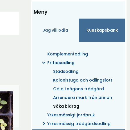
Meny
Jag vill odla
Kunskapsbank
Komplementodling
expand_more
Fritidsodling
Stadsodling
Kolonistuga och odlingslott
Odla i någons trädgård
Arrendera mark från annan
(Aktuell)
Söka bidrag
Yrkesmässigt jordbruk
chevron_right
Yrkesmässig trädgårdsodling