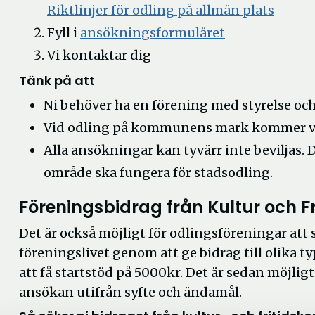
Öppn
Riktlinjer för odling på allmän plats
i
Fyll i
ansökningsformuläret
nytt
Vi kontaktar dig
fönste
Tänk på att
Ni behöver ha en förening med styrelse oc
Vid odling på kommunens mark kommer vi 
Alla ansökningar kan tyvärr inte beviljas.
område ska fungera för stadsodling.
Föreningsbidrag från Kultur och Fr
Det är också möjligt för odlingsföreningar att s
föreningslivet genom att ge bidrag till olika t
att få startstöd på 5000kr. Det är sedan möjligt
ansökan utifrån syfte och ändamål.