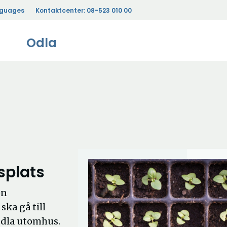
nguages
Kontaktcenter:
08-523 010 00
Odla
splats
en
ska gå till
 odla utomhus.