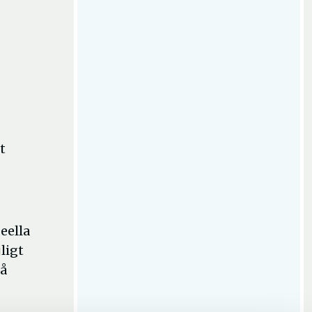
t
eella
ligt
då