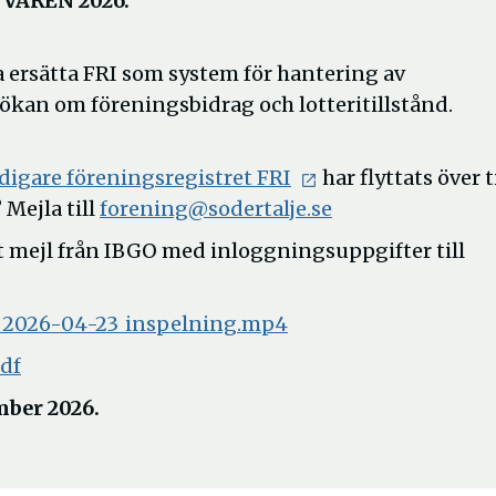
VÅREN 2026:
a
rsätta FRI som system för hantering av
ökan om föreningsbidrag och lotteritillstånd.
er
idigare föreningsregistret FRI
har flyttats över ti
Öppna
 Mejla till
forening@sodertalje.se
i
tt mejl från IBGO med inloggningsuppgifter till
nytt
fönster
d_2026-04-23_inspelning.mp4
df
mber 2026.