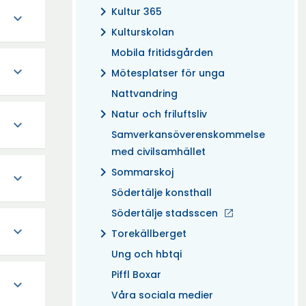
chevron_right
Kultur 365
expand_more
chevron_right
Kulturskolan
Mobila fritidsgården
expand_more
chevron_right
Mötesplatser för unga
Nattvandring
chevron_right
Natur och friluftsliv
expand_more
Samverkansöverenskommelse
med civilsamhället
chevron_right
Sommarskoj
expand_more
Södertälje konsthall
Södertälje stadsscen
expand_more
chevron_right
Torekällberget
Ung och hbtqi
Piffl Boxar
expand_more
Våra sociala medier