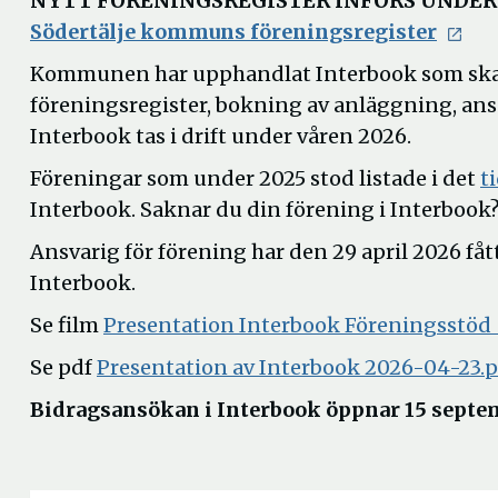
NYTT FÖRENINGSREGISTER INFÖRS UNDER 
Öppn
Södertälje kommuns föreningsregister
i
Kommunen har upphandlat Interbook som ska e
nytt
föreningsregister, bokning av anläggning, ans
fönst
Interbook tas i drift under våren 2026.
Föreningar som under 2025 stod listade i det
t
Interbook. Saknar du din förening i Interbook?
Ansvarig för förening har den 29 april 2026 få
Interbook.
Se film
Presentation Interbook Föreningsstö
Se pdf
Presentation av Interbook 2026-04-23.p
Bidragsansökan i Interbook öppnar 15 septe