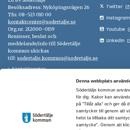
151 89 Södertälje
Twitter
Besöksadress: Nyköpingsvägen 26
Tfn: 08–523 010 00
Instagram
kontaktcenter@sodertalje.se
Youtube
Org.nr. 212000–0159
Remisser, beslut och
LinkedIn
meddelande/info till Södertälje
kommun skickas
till:
sodertalje.kommun@sodertalje.se
Öppna
Kontaktcenter
i
Synpunkter och felanmälan
Denna webbplats använde
nytt
Södertälje kommun använde
Öppna
Press
fönster
för dig. Kakor kan användas
i
Säkra meddelanden
på ”Tillåt alla” och ger då
nytt
samtycker till genom att vä
Anslagstavla
fönster
helst ta tillbaka ditt samt
Skicka faktura till Södertälje
samtycke”. Genom att klic