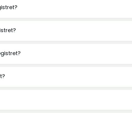
istret?
istret?
gistret?
t?