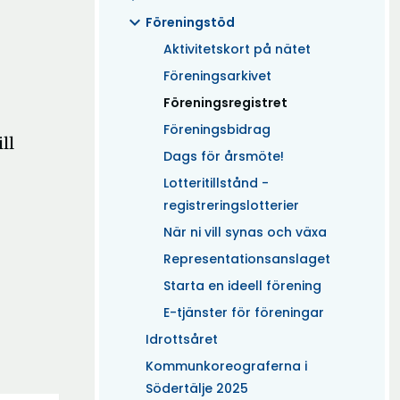
expand_more
Föreningstöd
Aktivitetskort på nätet
Föreningsarkivet
(Aktuell)
Föreningsregistret
Föreningsbidrag
ll
Dags för årsmöte!
Lotteritillstånd -
registreringslotterier
När ni vill synas och växa
Representationsanslaget
Starta en ideell förening
E-tjänster för föreningar
Idrottsåret
Kommunkoreograferna i
Södertälje 2025