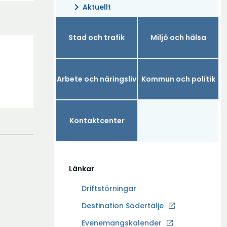
chevron_right
Aktuellt
Stad och trafik
Miljö och hälsa
Arbete och näringsliv
Kommun och politik
Kontaktcenter
Länkar
Driftstörningar
Ö
Destination Södertälje
p
Evenemangskalender