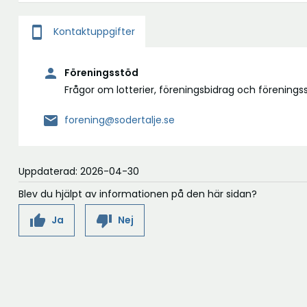
smartphone
Kontaktuppgifter
person
Föreningsstöd
Frågor om lotterier, föreningsbidrag och förenings
mail
forening@sodertalje.se
Uppdaterad: 2026-04-30
Blev du hjälpt av informationen på den här sidan?
thumb_up
thumb_down
Ja
Nej