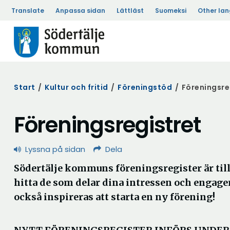
Translate
Anpassa sidan
Lättläst
Suomeksi
Other la
Start
/
Kultur och fritid
/
Föreningstöd
/
Föreningsre
Föreningsregistret
Lyssna på sidan
Dela
Södertälje kommuns föreningsregister är till
hitta de som delar dina intressen och engag
också inspireras att starta en ny förening!