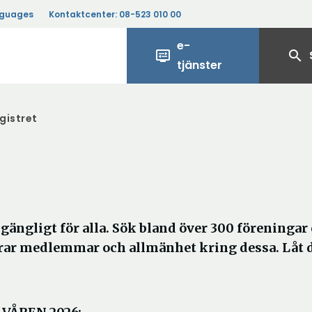
nguages
Kontaktcenter:
08-523 010 00
e-
display_settings
search
tjänster
gistret
gängligt för alla. Sök bland över 300 föreningar
erar medlemmar och allmänhet kring dessa. Låt 