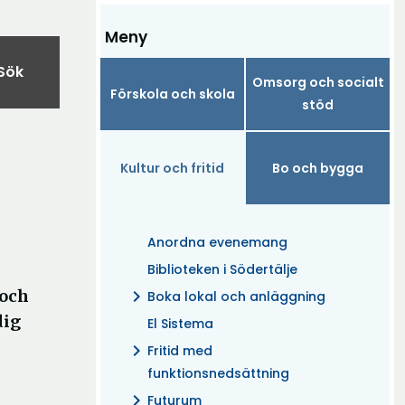
Meny
Sök
Omsorg och socialt
Förskola och skola
stöd
Kultur och fritid
Bo och bygga
Anordna evenemang
Biblioteken i Södertälje
 och
chevron_right
Boka lokal och anläggning
dig
El Sistema
chevron_right
Fritid med
funktionsnedsättning
chevron_right
Futurum