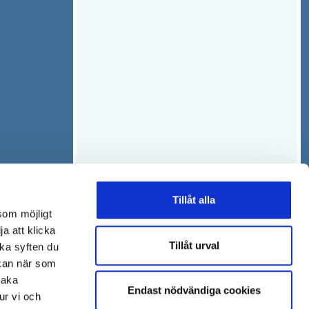
ö
y
n
t
s
t
t
f
e
ö
r
n
s
t
e
r
Tillåt alla
som möjligt
ja att klicka
Tillåt urval
lka syften du
 kan när som
baka
Endast nödvändiga cookies
ur vi och