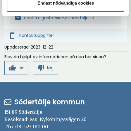
Endast nödvändiga cookies
phone
08-523 060 81
mail
cecilia.a.gustafsson@sodertalje.se
smartphone
Kontaktuppgifter
Uppdaterad: 2023-12-22
Blev du hjälpt av informationen på den här sidan?
thumb_up
thumb_down
Ja
Nej
Södertälje kommun
151 89 Södertälje
Besöksadress: Nyköpingsvägen 26
Tfn: 08–523 010 00