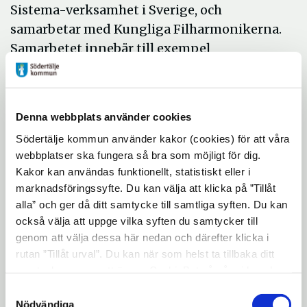
Sistema-verksamhet i Sverige, och
samarbetar med Kungliga Filharmonikerna.
Samarbetet innebär till exempel
studiebesök på Konserthuset,
gemensamma konsertprojekt, och även
besök av instrumentgrupper ur
Denna webbplats använder cookies
Filharmonin till verksamheten i Södertälje.
Södertälje kommun använder kakor (cookies) för att våra
Lägerverksamhet bedrivs på såväl nationell
webbplatser ska fungera så bra som möjligt för dig.
som internationell nivå till exempel via
Kakor kan användas funktionellt, statistiskt eller i
SEYO - Sistema Europe Youth Orchestra, och
marknadsföringssyfte. Du kan välja att klicka på ”Tillåt
alla” och ger då ditt samtycke till samtliga syften. Du kan
Side by Side i Göteborg. El Sistema
också välja att uppge vilka syften du samtycker till
Södertälje är stolta organisatörer av El
genom att välja dessa här nedan och därefter klicka i
Sistemas Nationalorkester - ESNO, i
rutan ”Tillåt urval”. Du kan när som helst ta tillbaka ditt
samarbete med Stockholms Konserthus och
samtycke genom att öppna CookieBot på vår sida och
El Sistemas nationella nätverk. ESNO håller
klicka på ”Ta tillbaka samtycke”. Genom att klicka på
Samtyckesval
årligt läger och konsert i Konserthuset
"Visa detaljer" kan du läsa om hur kakorna används och
Nödvändiga