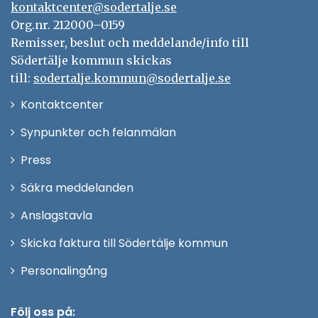
kontaktcenter@sodertalje.se
Org.nr. 212000–0159
Remisser, beslut och meddelande/info till
Södertälje kommun skickas
till:
sodertalje.kommun@sodertalje.se
Öppna
Kontaktcenter
i
Synpunkter och felanmälan
nytt
Öppna
Press
fönster
i
Säkra meddelanden
nytt
Anslagstavla
fönster
Skicka faktura till Södertälje kommun
Öppna
Personalingång
i
nytt
Följ oss på: