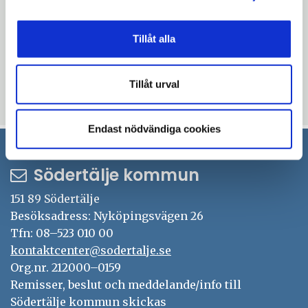
Följ oss Instagram
Tillåt alla
Uppdaterad: 2026-06-15
Blev du hjälpt av informationen på den här sidan?
Tillåt urval
thumb_up
thumb_down
Ja
Nej
Endast nödvändiga cookies
Södertälje kommun
151 89 Södertälje
Besöksadress: Nyköpingsvägen 26
Tfn: 08–523 010 00
kontaktcenter@sodertalje.se
Org.nr. 212000–0159
Remisser, beslut och meddelande/info till
Södertälje kommun skickas