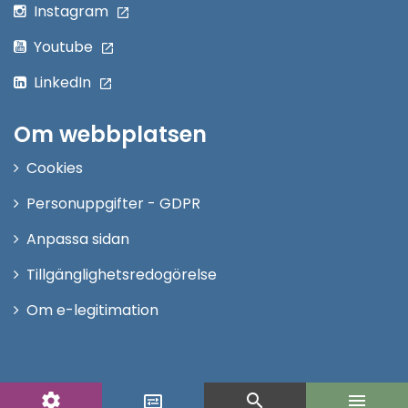
Instagram
Youtube
LinkedIn
Om webbplatsen
Cookies
Personuppgifter - GDPR
Anpassa sidan
Tillgänglighetsredogörelse
Om e-legitimation
settings
search
menu
display_settings