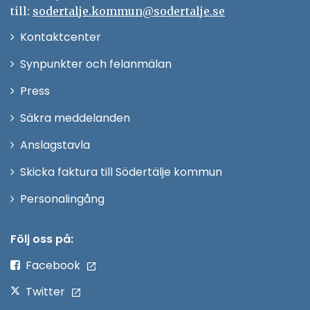
till:
sodertalje.kommun@sodertalje.se
Öppna
Kontaktcenter
i
Synpunkter och felanmälan
nytt
Öppna
Press
fönster
i
Säkra meddelanden
nytt
Anslagstavla
fönster
Skicka faktura till Södertälje kommun
Öppna
Personalingång
i
nytt
Följ oss på:
fönster
Facebook
Twitter