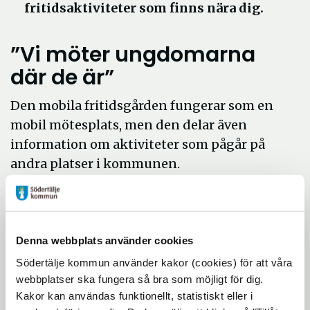
fritidsaktiviteter som finns nära dig.
”Vi möter ungdomarna
där de är”
Den mobila fritidsgården fungerar som en
mobil mötesplats, men den delar även
information om aktiviteter som pågår på
andra platser i kommunen.
I sommar kommer den mobila fritidsgården
åka runt i hela Södertälje kommun med
omnejd, för att ungdomar ska få tillgång till
Denna webbplats använder cookies
Ung fritids personal och ett litet smakprov
Södertälje kommun använder kakor (cookies) för att våra
på vad vi kan erbjuda unga.
webbplatser ska fungera så bra som möjligt för dig.
Idag har Södertälje kommun fritidsgårdar i
Kakor kan användas funktionellt, statistiskt eller i