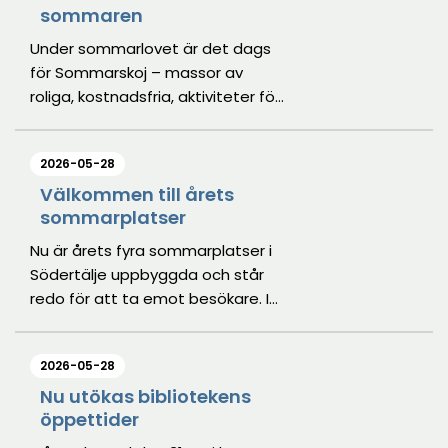
sommaren
Under sommarlovet är det dags
för Sommarskoj – massor av
roliga, kostnadsfria, aktiviteter för
barn och unga i Södertälje
kommun!
2026-05-28
Välkommen till årets
sommarplatser
Nu är årets fyra sommarplatser i
Södertälje uppbyggda och står
redo för att ta emot besökare. I
år hittar du våra sommarplatser i
Turingelunden, Brunnsängsparken,
2026-05-28
Hovsjö och på Bergviksgatan.
Nu utökas bibliotekens
öppettider