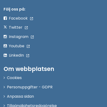
i
nytt
Följ oss på:
fönster
Facebook
Twitter
Instagram
Youtube
LinkedIn
Om webbplatsen
Cookies
Personuppgifter - GDPR
Anpassa sidan
Tillgänglighetsredogörelse