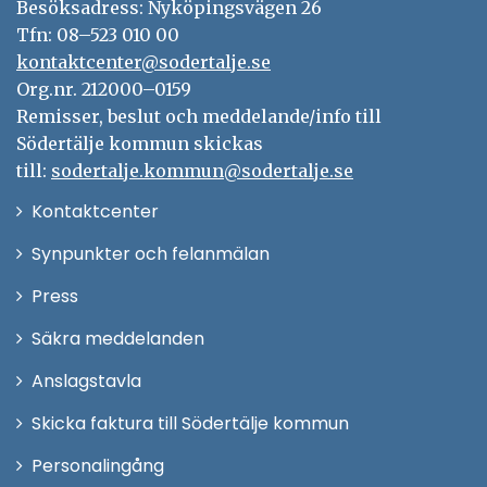
Besöksadress: Nyköpingsvägen 26
Tfn: 08–523 010 00
kontaktcenter@sodertalje.se
Org.nr. 212000–0159
Remisser, beslut och meddelande/info till
Södertälje kommun skickas
till:
sodertalje.kommun@sodertalje.se
Öppna
Kontaktcenter
i
Synpunkter och felanmälan
nytt
Öppna
Press
fönster
i
Säkra meddelanden
nytt
Anslagstavla
fönster
Skicka faktura till Södertälje kommun
Öppna
Personalingång