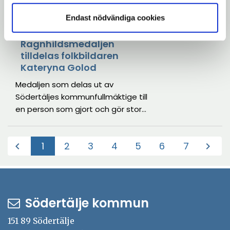
med fokus på gemenskap, musik
2026-05-12
Endast nödvändiga cookies
och aktiviteter för hela familjen!
Sankta
Ragnhildsmedaljen
tilldelas folkbildaren
Kateryna Golod
Medaljen som delas ut av
Södertäljes kommunfullmäktige till
en person som gjort och gör stora
insatser för Södertälje och dess
medborgare går i år till Kateryna
1
2
3
4
5
6
7
chevron_left
chevron_right
Golod för sitt folkbildande arbete
(Aktuell)
och insatser för de som flytt
kriget i Ukraina. Prisceremonin sker
i samband med
nationaldagsfirandet på
Södertälje kommun
Torekällberget.
151 89 Södertälje