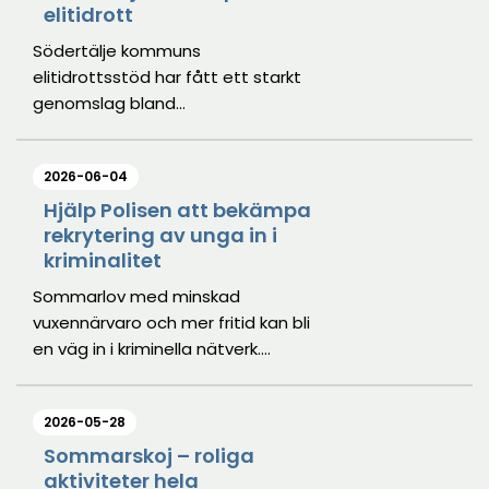
elitidrott
Södertälje kommuns
elitidrottsstöd har fått ett starkt
genomslag bland
elitidrottsföreningarna. Nio
föreningar och tre individuella
2026-06-04
idrottare har tagit del av stödet
på totalt fem miljoner under 2026.
Hjälp Polisen att bekämpa
rekrytering av unga in i
kriminalitet
Sommarlov med minskad
vuxennärvaro och mer fritid kan bli
en väg in i kriminella nätverk.
Vuxenvärlden behöver ta ett
större ansvar för att förhindra att
2026-05-28
barn och ungdomar rekryteras till
att begå brott.
Sommarskoj – roliga
aktiviteter hela