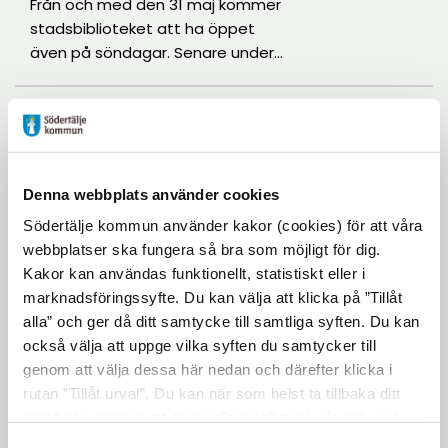
Från och med den 31 maj kommer
stadsbiblioteket att ha öppet
även på söndagar. Senare under
året kommer även Hovsjö
bibliotek och bokbussen samt
2026-05-22
områdesbiblioteken i Enhörna,
Hölö, Järna och Mölnbo att
Samverkan kring
ledarledda aktiviteter för
omfattas av satsningen.
barn och ungdomar
Denna webbplats använder cookies
Södertälje kommun använder kakor (cookies) för att våra
Kultur- och fritidsnämnden har i
webbplatser ska fungera så bra som möjligt för dig.
sin verksamhetsplan för 2026 gett
Kakor kan användas funktionellt, statistiskt eller i
kultur- och fritidskontoret i
marknadsföringssyfte. Du kan välja att klicka på ”Tillåt
uppdrag att vidareutveckla
alla” och ger då ditt samtycke till samtliga syften. Du kan
formerna för ledarledda
2026-05-22
också välja att uppge vilka syften du samtycker till
aktiviteter för barn och ungdomar.
genom att välja dessa här nedan och därefter klicka i
Uppdraget lyder: ”Vidareutveckla
Tillgänglighetsdagen
rutan ”Tillåt urval”. Du kan när som helst ta tillbaka ditt
formen för ledarledda aktiviteter
Kommunala funktionshinderrådet
samtycke genom att öppna CookieBot på vår sida och
för olika åldersgrupper, barn och
arrangerar Tillgänglighetsdagen i
klicka på ”Ta tillbaka samtycke”. Genom att klicka på
ungdomar, med särskilt fokus på
Samtyckesval