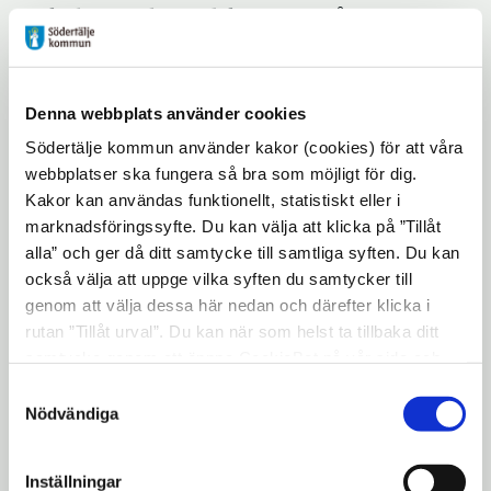
för kultur- och fritidskontoret på
Södertälje kommun.
Under större delen av perioden maj -
Denna webbplats använder cookies
augusti mjukstartas satsningen genom
Södertälje kommun använder kakor (cookies) för att våra
att stadsbiblioteket erbjuder lättöppet på
webbplatser ska fungera så bra som möjligt för dig.
söndagar. Därefter, från och med
Kakor kan användas funktionellt, statistiskt eller i
september, har stadsbiblioteket öppet
marknadsföringssyfte. Du kan välja att klicka på ”Tillåt
med full service alla veckans dagar.
alla” och ger då ditt samtycke till samtliga syften. Du kan
också välja att uppge vilka syften du samtycker till
Lättöppet betyder att biblioteket är
genom att välja dessa här nedan och därefter klicka i
öppet med begränsad service.
rutan ”Tillåt urval”. Du kan när som helst ta tillbaka ditt
Även om det finns personal på plats i
samtycke genom att öppna CookieBot på vår sida och
klicka på ”Ta tillbaka samtycke”. Genom att klicka på
lokalerna när biblioteket är lättöppet så
Samtyckesval
"Visa detaljer" kan du läsa om hur kakorna används och
Nödvändiga
kommer besök under lättöppna dagar att
hur vi och våra leverantörer inhämtar och behandlar
innebära högre grad av självservice.
personuppgifter.
Inställningar
När biblioteket är lättöppet kan man: