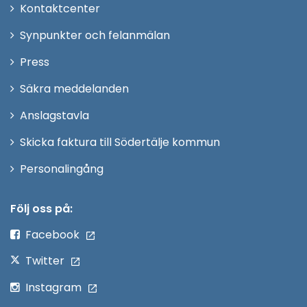
Öppna
Kontaktcenter
i
Synpunkter och felanmälan
nytt
Öppna
Press
fönster
i
Säkra meddelanden
nytt
Anslagstavla
fönster
Skicka faktura till Södertälje kommun
Öppna
Personalingång
i
nytt
Följ oss på:
fönster
Facebook
Twitter
Instagram